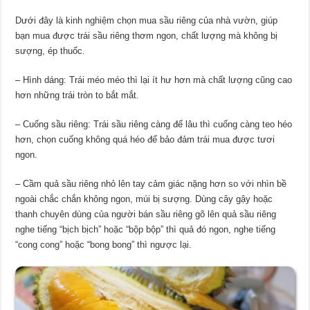
Dưới đây là kinh nghiệm chọn mua sầu riêng của nhà vườn, giúp
bạn mua được trái sầu riêng thơm ngon, chất lượng mà không bị
sượng, ép thuốc.
– Hình dáng: Trái méo méo thì lại ít hư hơn mà chất lượng cũng cao
hơn những trái tròn to bắt mắt.
– Cuống sầu riêng: Trái sầu riêng càng để lâu thì cuống càng teo héo
hơn, chọn cuống không quá héo để bảo đảm trái mua được tươi
ngon.
– Cầm quả sầu riêng nhỏ lên tay cảm giác nặng hơn so với nhìn bề
ngoài chắc chắn không ngon, múi bị sượng. Dùng cây gậy hoặc
thanh chuyên dùng của người bán sầu riêng gõ lên quả sầu riêng
nghe tiếng “bịch bịch” hoặc “bộp bộp” thì quả đó ngon, nghe tiếng
“cong cong” hoặc “bong bong” thì ngược lại.