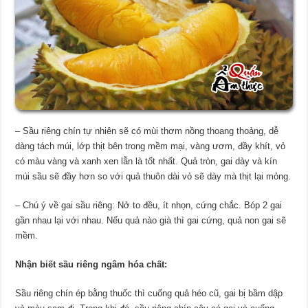
– Sầu riêng chín tự nhiên sẽ có mùi thơm nồng thoang thoảng, dễ
dàng tách múi, lớp thịt bên trong mềm mại, vàng ươm, đầy khít, vỏ
có màu vàng và xanh xen lẫn là tốt nhất. Quả tròn, gai dày và kín
múi sầu sẽ đầy hơn so với quả thuôn dài vỏ sẽ dày mà thịt lại mỏng.
– Chú ý về gai sầu riêng: Nở to đều, ít nhọn, cứng chắc. Bóp 2 gai
gần nhau lại với nhau. Nếu quả nào già thì gai cứng, quả non gai sẽ
mềm.
Nhận biết sầu riêng ngâm hóa chất:
Sầu riêng chín ép bằng thuốc thì cuống quả héo cũ, gai bị bầm dập