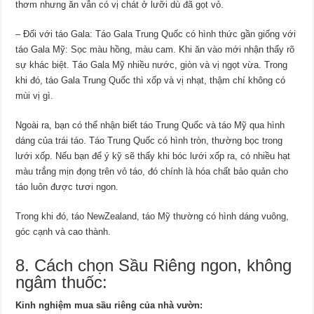
thơm nhưng ăn vẫn có vị chát ở lưỡi dù đã gọt vỏ.
– Đối với táo Gala: Táo Gala Trung Quốc có hình thức gần giống với
táo Gala Mỹ: Sọc màu hồng, màu cam. Khi ăn vào mới nhận thấy rõ
sự khác biệt. Táo Gala Mỹ nhiều nước, giòn và vị ngọt vừa. Trong
khi đó, táo Gala Trung Quốc thì xốp và vị nhạt, thậm chí không có
mùi vị gì.
Ngoài ra, bạn có thể nhận biết táo Trung Quốc và táo Mỹ qua hình
dáng của trái táo. Táo Trung Quốc có hình tròn, thường bọc trong
lưới xốp. Nếu bạn để ý kỹ sẽ thấy khi bóc lưới xốp ra, có nhiều hạt
màu trắng mịn đọng trên vỏ táo, đó chính là hóa chất bảo quản cho
táo luôn được tươi ngon.
Trong khi đó, táo NewZealand, táo Mỹ thường có hình dáng vuông,
góc cạnh và cao thành.
8. Cách chọn Sầu Riêng ngon, không
ngâm thuốc:
Kinh nghiệm mua sầu riêng của nhà vườn: