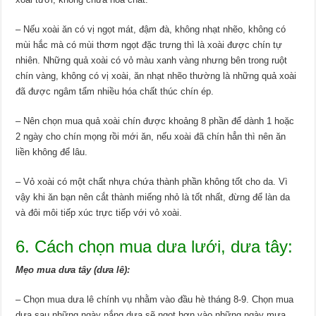
– Nếu xoài ăn có vị ngọt mát, đậm đà, không nhạt nhẽo, không có
mùi hắc mà có mùi thơm ngọt đặc trưng thì là xoài được chín tự
nhiên. Những quả xoài có vỏ màu xanh vàng nhưng bên trong ruột
chín vàng, không có vị xoài, ăn nhạt nhẽo thường là những quả xoài
đã được ngâm tẩm nhiều hóa chất thúc chín ép.
– Nên chọn mua quả xoài chín được khoảng 8 phần để dành 1 hoặc
2 ngày cho chín mọng rồi mới ăn, nếu xoài đã chín hẳn thì nên ăn
liền không để lâu.
– Vỏ xoài có một chất nhựa chứa thành phần không tốt cho da. Vì
vậy khi ăn bạn nên cắt thành miếng nhỏ là tốt nhất, đừng để làn da
và đôi môi tiếp xúc trực tiếp với vỏ xoài.
6. Cách chọn mua dưa lưới, dưa tây:
Mẹo mua dưa tây (dưa lê):
– Chọn mua dưa lê chính vụ nhằm vào đầu hè tháng 8-9. Chọn mua
dưa sau những ngày nắng dưa sẽ ngọt hơn vào những ngày mưa.