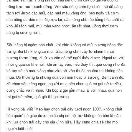
và màu sạm đi. Trong khi đó, sầu riêng chín cây có gai và cuống
trông tươi mới, xanh cứng. Với sầu riêng chín tự nhiên, sẽ dễ dàng
tách rời được các múi, các mùi màu vàng óng, béo ngậy và cơm
sầu riêng rất dẻo mịn. Ngược lại, sầu riêng chín ép bằng hóa chất rất
khó để tách múi, múi màu vàng nhợt, ăn rất nhạt, đồng thời cơm
cũng bị sượng hơn.
Sầu riêng bị ngâm hóa chất, khi chín không có mùi hương nồng đặc
trưng, đôi khi không có mùi. Sầu riêng chín cây tự nhiên thì có
hương thơm lừng, đi từ xa vẫn có thể ngửi thấy được. Ngoài ra, với
những quả có khe nứt, khi ấn tay vào, nếu thấy thịt quả cứng như đá
và tay sẽ có màu vàng như vừa sờ vào thuốc nhuộm thì không nên
mua. Đó thường là những quả còn non hoặc bị sượng. Bên cạnh đó,
để chọn sầu riêng ngon, người mua nên chọn quả có gai nở to đều,
cứng chắc và ít nhọn. Khi bóp 2 gai gần nhau lại với nhau, quả non
thì gai sẽ mềm, quả già thì gai cứng.
Hi vọng bài viết “Mẹo hay chọn trái cây tươi ngon 100% không chất
bảo quản” sẽ giúp được nhiều chị em nội trợ không còn băn khoăn
khi lựa chọn trái cây cho gia đình nữa. Hãy cùng chia sẻ cho mọi
người biết nhé!