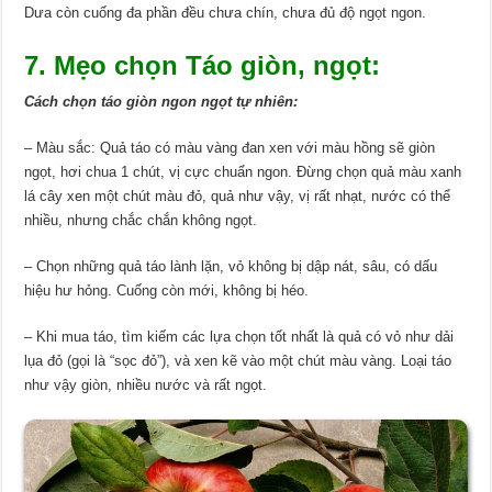
Dưa còn cuống đa phần đều chưa chín, chưa đủ độ ngọt ngon.
7. Mẹo chọn Táo giòn, ngọt:
Cách chọn táo giòn ngon ngọt tự nhiên:
– Màu sắc: Quả táo có màu vàng đan xen với màu hồng sẽ giòn
ngọt, hơi chua 1 chút, vị cực chuẩn ngon. Đừng chọn quả màu xanh
lá cây xen một chút màu đỏ, quả như vậy, vị rất nhạt, nước có thể
nhiều, nhưng chắc chắn không ngọt.
– Chọn những quả táo lành lặn, vỏ không bị dập nát, sâu, có dấu
hiệu hư hỏng. Cuống còn mới, không bị héo.
– Khi mua táo, tìm kiếm các lựa chọn tốt nhất là quả có vỏ như dải
lụa đỏ (gọi là “sọc đỏ”), và xen kẽ vào một chút màu vàng. Loại táo
như vậy giòn, nhiều nước và rất ngọt.