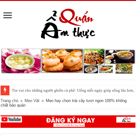
Tin vui cho những người ghiền cà phê: Uống mỗi ngày giúp sống lâu hơn,
Trang chủ
»
Mẹo Vặt
»
Mẹo hay chọn trái cây tươi ngon 100% không
chất bảo quản