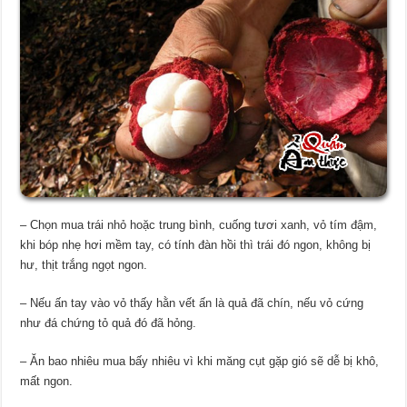
– Chọn mua trái nhỏ hoặc trung bình, cuống tươi xanh, vỏ tím đậm,
khi bóp nhẹ hơi mềm tay, có tính đàn hồi thì trái đó ngon, không bị
hư, thịt trắng ngọt ngon.
– Nếu ấn tay vào vỏ thấy hằn vết ấn là quả đã chín, nếu vỏ cứng
như đá chứng tỏ quả đó đã hỏng.
– Ăn bao nhiêu mua bấy nhiêu vì khi măng cụt gặp gió sẽ dễ bị khô,
mất ngon.