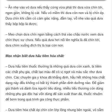
– Ấn nhẹ vào vỏ dưa nếu thấy cứng vừa phải thì dưa vừa chín tới,
ngon giòn, không bị cát. Nếu vỏ mềm thì dưa còn non và bị chín ép.
Dưa chín khi cầm có cảm giác nặng, đằm tay, vỗ nhẹ vào quả dưa
thấy bộp bộp là được.
– Mẹo chọn dưa chín ngon bằng cách thả vào chậu nước xem dưa
chín thực sự chưa. Nếu quả dưa hơi nổi lên nghĩa là đã chín tới,
dưa chìm xuống đích thị là loại còn non.
Mẹo nhận biết dưa hấu tiêm hóa chất:
– Dưa hấu tiêm thuốc thường là những quả dưa còn xanh, bị tiêm
các chất phụ gia, chất tạo màu để có vị ngọt và màu sắc như dưa
chín. Các chuyên gia y khoa đã khẳng định, hầu hết những hóa chất
dạng này đều không có bất kỳ thành phần dinh dưỡng nào. Để giảm
giá thành và đánh lừa người tiêu dùng, nhiều tiểu thương còn dùng
những phụ gia độc hại vốn dùng để sản xuất than đá, thuốc nhuộm
để bơm trong quá trình gia công thực phẩm.
– Dưa tiêm hóa chất ép chín còn lớp lông nhung bên ngoài, vỏ sẫm