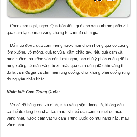
– Chọn cam ngọt, ngon: Quả tròn đều, quả còn xanh nhưng phần đít
quả cam lại có màu vàng chứng tỏ cam đã chín già.
– Để mua được quả cam mọng nước nên chọn những quả có cuống
lõm xuống, vỏ mỏng, quả to vừa, cầm chắc tay. Nếu quả cam đã
rụng cuống mà trông vẫn còn tươi ngon, bạn chú ý phần cuống đã bị
rụng xuống có màu vàng tươi, màu quả cam cũng đã chín vàng thì
đó là cam đã già và chín nên rụng cuống, chứ không phải cuống rụng
do nguyên nhân khác.
Nhận biết Cam Trung Quốc:
– Vỏ có độ bóng cao và dính, màu vàng sậm, loang lổ, không đều,
có thể do dùng hóa chất tạo màu. Khi bổ quả cam ra ruột có màu
vàng nhạt, nước cam vắt từ cam Trung Quốc có mùi hăng hắc, màu
vàng nhạt.