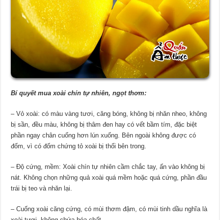
Bí quyết mua xoài chín tự nhiên, ngọt thơm:
– Vỏ xoài: có màu vàng tươi, căng bóng, không bị nhăn nheo, không
bị sần, đều màu, không bị thâm đen hay có vết bầm tím, đặc biệt
phần ngay chân cuống hơn lún xuống. Bên ngoài không được có
đốm, vì có đốm chứng tỏ xoài bị thối bên trong.
– Độ cứng, mềm: Xoài chín tự nhiên cầm chắc tay, ấn vào không bị
nát. Không chọn những quả xoài quá mềm hoặc quá cứng, phần đầu
trái bị teo và nhăn lại.
– Cuống xoài căng cứng, có mùi thơm đậm, có mùi tinh dầu nghĩa là
xoài tươi, không chứa hóa chất.