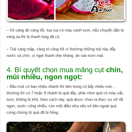
– Vỏ càng đỏ càng tốt, tua rua có màu xanh tươi, nếu chuyển dần bị
vàng úa thì là thanh long đã cũ.
– Trái càng mập, càng tò càng tốt vì thường những trái này đẫy
nước và chín, vị ngọt thanh nhẹ nhàng, ăn vào tươi mát.
4. Bí quyết chọn mua măng cụt
chín,
múi nhiều, ngon ngọt:
– Đầu mút có bao nhiêu nhành thì bên trong có bấy nhiêu múi…
thường thì có 7 hoặc 8 nhành là quả đầy, phải chọn quả có màu sắc
tươi, không bị khô, theo cách này, quả được chọn ra thực sự sẽ rất
ngon, nước cũng nhiều, còn một điều nữa nếu vỏ bên ngoài quá
cứng chứng tỏ quả đã bị hỏng.