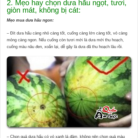
2. Mẹo hay chọn dưa hấu ngọt, tươi,
giòn mát, không bị cát:
Mẹo mua dưa hấu ngon:
– Đít dưa hấu càng nhỏ càng tốt, cuống càng lớn càng tốt, vỏ càng
mỏng càng ngon. Nếu cuống còn tươi mới là dưa mới thu hoạch,
cuống màu nâu đen, xoắn lại, dễ gãy là dưa đã thu hoạch lâu rồi.
– Chọn quả dưa hấu có vỏ xanh lá đậm, không nên chọn quả màu