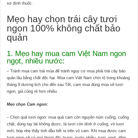
sợ dính thuốc.
Mẹo hay chọn trái cây tươi
ngon 100% không chất bảo
quản
1.
Mẹo hay
mua cam Việt Nam ngon
ngọt, nhiều nước:
– Tránh mua cam trái mùa để tránh nguy cơ mua phải trái cây bảo
quản lâu bằng chất độc hại. Mùa cam Việt Nam chín rộ trong khoảng
tháng 9 dương lịch cho đến sau Tết, cam mua đúng mùa sẽ tươi
ngon, giá cũng rẻ hơn nhiều.
Mẹo chọn Cam ngon:
– Chọn quả tươi ngon: mua quả cam còn nguyên núm cuống, cuống
chặt, dùng tay bẻ không được, lá tươi còn dính ở cuống, vỏ tươi
mới, bóp nhẹ thấy tinh dầu tiết ra trên vỏ cam. Khi mua được cam
tươi ngon sẽ có mùi thơm đặc trưng, nước nhiều, tươi, ngọt, đậm