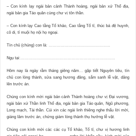
– Con kính lạy ngài bản cảnh Thành hoàng, ngài bản xứ Thổ địa,
ngài bản gia Táo quân cùng chư vị tôn thần.
– Con kính lạy Cao tằng Tổ khảo, Cao tằng Tổ tỉ, thúc bá đệ huynh,
cô di, tỉ muội họ nội họ ngoại.
Tín chủ (chúng) con là: ………………………………………..
Ngụ tại:………………………………………………………………
Hôm nay là ngày rằm tháng giêng năm… gặp tiết Nguyên tiêu, tín
chủ con lòng thành, sửa sang hương đăng, sắm sanh lễ vật, dâng
lên trước án.
Chúng con kính mời ngài bản cảnh Thành hoàng chư vị Đại vương,
ngài bản xứ Thần linh Thổ địa, ngài bản gia Táo quân, Ngũ phương,
Long mạch, Tài thần. Cúi xin các ngài linh thiêng nghe thấu lời mời,
giáng lâm trước án, chứng giám lòng thành thụ hưởng lễ vật.
Chúng con kính mời các các cụ Tổ khảo, Tổ tỉ, chư vị hương linh