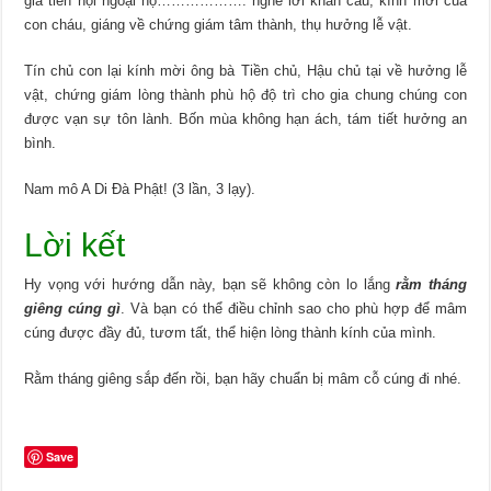
gia tiên nội ngoại họ………………. nghe lời khẩn cầu, kính mời của
con cháu, giáng về chứng giám tâm thành, thụ hưởng lễ vật.
Tín chủ con lại kính mời ông bà Tiền chủ, Hậu chủ tại về hưởng lễ
vật, chứng giám lòng thành phù hộ độ trì cho gia chung chúng con
được vạn sự tôn lành. Bốn mùa không hạn ách, tám tiết hưởng an
bình.
Nam mô A Di Đà Phật! (3 lần, 3 lạy).
Lời kết
Hy vọng với hướng dẫn này, bạn sẽ không còn lo lắng
rằm tháng
giêng cúng gì
. Và
bạn có thể điều chỉnh sao cho phù hợp để mâm
cúng được đầy đủ, tươm tất, thể hiện lòng thành kính của mình.
Rằm tháng giêng sắp đến rồi, bạn hãy chuẩn bị mâm cỗ cúng đi nhé.
Save