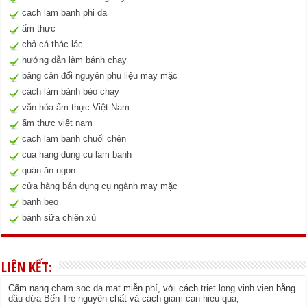
cach lam banh phi da
ẩm thực
chả cá thác lác
hướng dẫn làm bánh chay
bảng cân đối nguyên phụ liệu may mặc
cách làm bánh bèo chay
văn hóa ẩm thực Việt Nam
ẩm thực việt nam
cach lam banh chuốl chên
cua hang dung cu lam banh
quán ăn ngon
cửa hàng bán dụng cụ ngành may mặc
banh beo
bánh sữa chiên xù
LIÊN KẾT:
Cẩm nang
cham soc da mat
miễn phí, với cách
triet long vinh vien
bằng
dầu dừa Bến Tre
nguyên chất và cách
giam can hieu qua
,