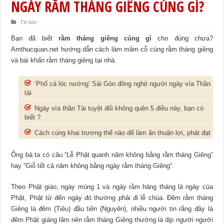
NGÀY RẰM THÁNG GIÊNG CÚNG GÌ?
Tin tức
Bạn đã biết
rằm tháng giêng cúng gì
cho đúng chưa?
Amthucquan.net hướng dẫn cách làm mâm cỗ cúng rằm tháng giêng
và bài khấn rằm tháng giêng tại nhà.
‘Phố cá lóc nướng’ Sài Gòn đông nghịt người ngày vía Thần
tài
Ngày vía thần Tài tuyệt đối không quên 5 điều này, bạn có
biết ?
Cách cúng khai trương thế nào để làm ăn thuận lợi, phát đạt
Ông bà ta có câu “Lễ Phật quanh năm không bằng rằm tháng Giêng”
hay “Giỗ tết cả năm không bằng ngày rằm tháng Giêng”.
Theo Phật giáo, ngày mùng 1 và ngày rằm hàng tháng là ngày của
Phật, Phật tử đến ngày đó thường phải đi lễ chùa. Đêm rằm tháng
Giêng là đêm (Tiêu) đầu tiên (Nguyên), nhiều người tin rằng đ
ây là
đêm Phật giáng lâm nên rằm tháng Giêng thường là dịp người người