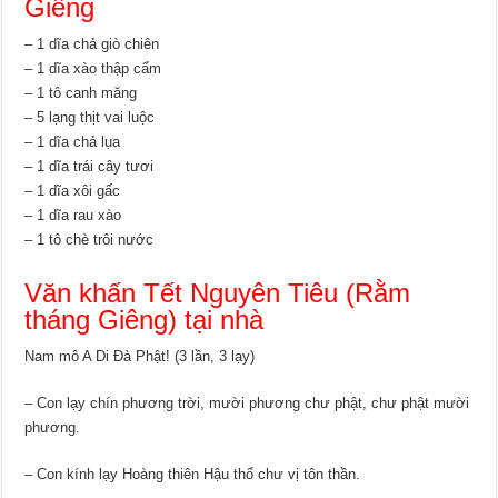
Giêng
– 1 dĩa chả giò chiên
– 1 dĩa xào thập cẩm
– 1 tô canh măng
– 5 lạng thịt vai luộc
– 1 dĩa chả lụa
– 1 dĩa trái cây tươi
– 1 dĩa xôi gấc
– 1 dĩa rau xào
– 1 tô chè trôi nước
Văn khấn Tết Nguyên Tiêu (Rằm
tháng Giêng) tại nhà
Nam mô A Di Đà Phật! (3 lần, 3 lạy)
– Con lạy chín phương trời, mười phương chư phật, chư phật mười
phương.
– Con kính lạy Hoàng thiên Hậu thổ chư vị tôn thần.