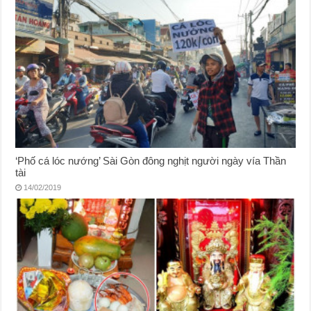
‘Phố cá lóc nướng’ Sài Gòn đông nghịt người ngày vía Thần
tài
14/02/2019