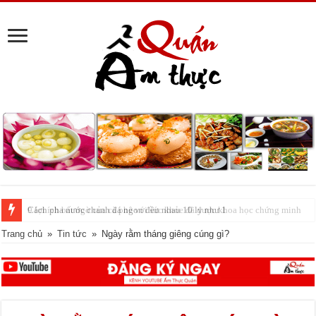
Cách pha nước chanh đá ngon đều nhau 10 ly như 1
Trang chủ
»
Tin tức
»
Ngày rằm tháng giêng cúng gì?