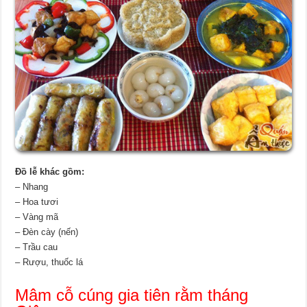
Đồ lễ khác gồm:
– Nhang
– Hoa tươi
– Vàng mã
– Đèn cày (nến)
– Trầu cau
– Rượu, thuốc lá
Mâm cỗ cúng gia tiên rằm tháng