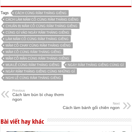
Tags
CÁCH CÚNG RẰM THÁNG GIÊNG
CÁCH LÀM MÂM CỖ CÚNG RẰM THÁNG GIÊNG
CHUẨN BỊ MÂM CỖ CÚNG RẰM THÁNG GIÊNG
CÚNG GÌ VÀO NGÀY RẰM THÁNG GIÊNG
LÀM MÂM CỖ CÚNG RẰM THÁNG GIÊNG
MÂM CỖ CHAY CÚNG RẰM THÁNG GIÊNG
MÂM CỖ CÚNG RẰM THÁNG GIÊNG
MÂM CỖ MẶN CÚNG RẰM THÁNG GIÊNG
MUA LỄ CÚNG RẰM THÁNG GIÊNG
NGÀY RẰM THÁNG GIÊNG CÚNG GÌ
NGÀY RẰM THÁNG GIÊNG CÚNG NHỮNG GÌ
NGHI LỄ CÚNG RẰM THÁNG GIÊNG
Previous
Cách làm bún bì chay thơm
ngon
Next
Cách làm bánh gối chiên ngon
Bài viết hay khác