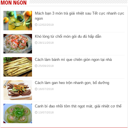
MÓN NGON
Mách bạn 3 món trà giải nhiệt sau Tết cực nhanh cực
ngon
12/02/2019
Khó lòng từ chối món gỏi đu đủ hấp dẫn
28/11/2018
Cách làm bánh mì que chiên giòn ngon tại nhà
25/09/2018
Cách làm gan heo trộn nhanh gọn, bổ dưỡng
16/07/2018
Canh bí đao nhồi tôm thịt ngọt mát, giải nhiệt cơ thể
13/07/2018