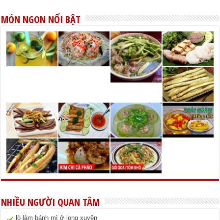
MÓN NGON NỔI BẬT
NHIỀU NGƯỜI QUAN TÂM
lò làm bánh mì ở long xuyên