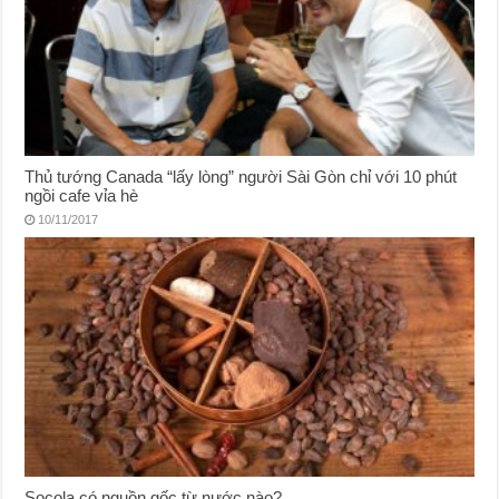
Thủ tướng Canada “lấy lòng” người Sài Gòn chỉ với 10 phút
ngồi cafe vỉa hè
10/11/2017
Socola có nguồn gốc từ nước nào?