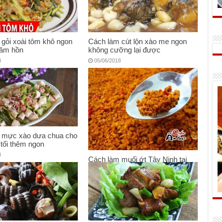
gỏi xoài tôm khô ngon
Cách làm cút lộn xào me ngon
âm hồn
không cưỡng lại được
8
05/06/2018
 mực xào dưa chua cho
tối thêm ngon
8
Cách làm muối ớt Tây Ninh tại
nhà
27/04/2018