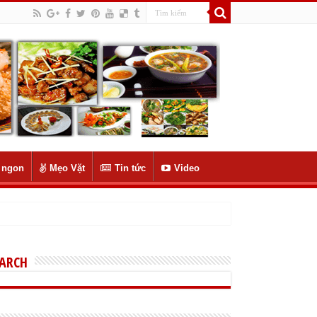
 ngon
Mẹo Vặt
Tin tức
Video
EARCH