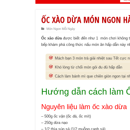
ỐC XÀO DỪA MÓN NGON H
Món Ngon Mỗi Ngày
Ốc xào dừa
được biết đến như 1 món chơi không th
bếp khám phá công thức nấu món ăn hấp dẫn này n
Mách bạn 3 món trà giải nhiệt sau Tết cực 
Khó lòng từ chối món gỏi đu đủ hấp dẫn
Cách làm bánh mì que chiên giòn ngon tại n
Hướng dẫn cách làm Ố
Nguyên liệu làm ốc xào dừa
– 500g ốc vặn (ốc đá, ốc mít)
– 250g dừa nạo
– 1/2 thìa súp sả (1/2 muỗng canh sả)