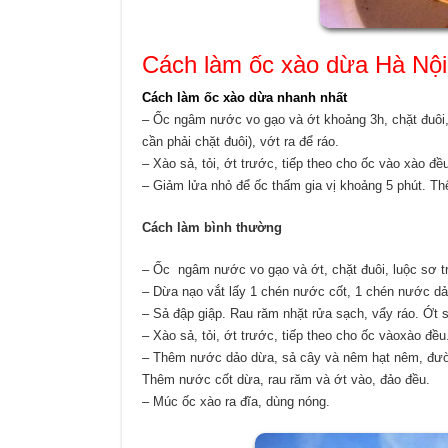
Cách làm ốc xào dừa Hà Nội
Cách làm ốc xào dừa nhanh nhất
– Ốc ngâm nước vo gạo và ớt khoảng 3h, chặt đuôi,
cần phải chặt đuôi), vớt ra để ráo.
– Xào sả, tỏi, ớt trước, tiếp theo cho ốc vào xào đề
– Giảm lửa nhỏ để ốc thấm gia vị khoảng 5 phút. T
Cách làm bình thường
– Ốc ngâm nước vo gạo và ớt, chặt đuôi, luộc sơ tr
– Dừa nạo vắt lấy 1 chén nước cốt, 1 chén nước dả
– Sả đập giập. Rau răm nhặt rửa sạch, vẩy ráo. Ớt
– Xào sả, tỏi, ớt trước, tiếp theo cho ốc vàoxào đều
– Thêm nước dảo dừa, sả cây và nêm hạt nêm, đườn
Thêm nước cốt dừa, rau răm và ớt vào, đảo đều.
– Múc ốc xào ra đĩa, dùng nóng.