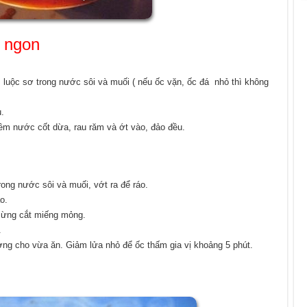
 ngon
 luộc sơ trong nước sôi và muối ( nếu ốc vặn, ốc đá nhỏ thì không
u.
hêm nước cốt dừa, rau răm và ớt vào, đảo đều.
ong nước sôi và muối, vớt ra để ráo.
o.
 sừng cắt miếng mỏng.
.
g cho vừa ăn. Giảm lửa nhỏ để ốc thấm gia vị khoảng 5 phút.