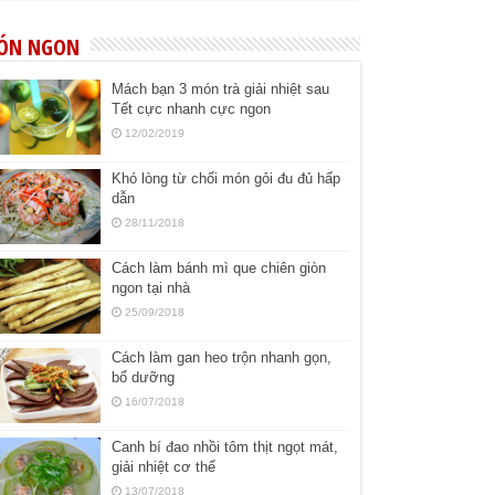
ÓN NGON
Mách bạn 3 món trà giải nhiệt sau
Tết cực nhanh cực ngon
12/02/2019
Khó lòng từ chối món gỏi đu đủ hấp
dẫn
28/11/2018
Cách làm bánh mì que chiên giòn
ngon tại nhà
25/09/2018
Cách làm gan heo trộn nhanh gọn,
bổ dưỡng
16/07/2018
Canh bí đao nhồi tôm thịt ngọt mát,
giải nhiệt cơ thể
13/07/2018