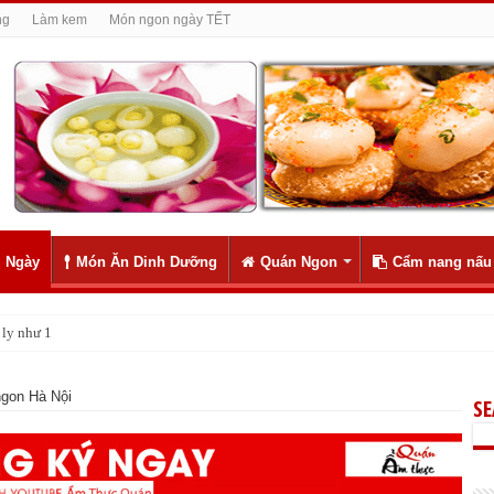
ng
Làm kem
Món ngon ngày TẾT
 Ngày
Món Ăn Dinh Dưỡng
Quán Ngon
Cẩm nang nấu
ly như 1
gon Hà Nội
S