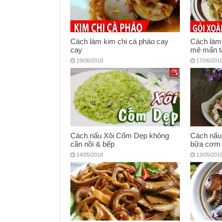
Cách làm kim chi cà pháo cay
Cách làm 
cay
mê mẩn t
19/06/2018
17/06/201
Cách nấu Xôi Cốm Dẹp không
Cách nấu
cần nồi & bếp
bữa cơm 
14/05/2018
13/05/201