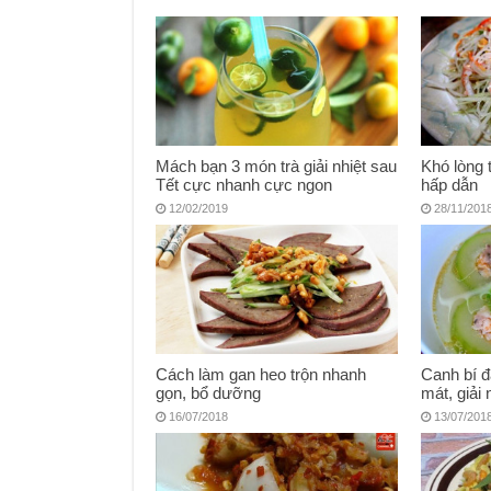
Mách bạn 3 món trà giải nhiệt sau
Khó lòng 
Tết cực nhanh cực ngon
hấp dẫn
12/02/2019
28/11/201
Cách làm gan heo trộn nhanh
Canh bí đ
gọn, bổ dưỡng
mát, giải 
16/07/2018
13/07/201