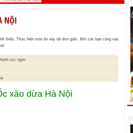
À NỘI
ể thiếu. Thực hiện món ăn này rất đơn giản. Mời các bạn cùng vào
hé!
nhanh cực ngon
hà
c xào dừa Hà Nội