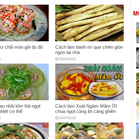
M
từ chối món gỏi đu đủ
Cách làm bánh mì que chiên giòn
ngon tại nhà
8
25/09/2018
ao nhồi tôm thịt ngọt
Cách làm Xoài Ngâm Mắm Ớt
nhiệt cơ thể
chua ngọt càng ăn càng ghiền
8
03/07/2018