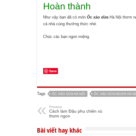
Hoàn thành
Như vậy bạn đã có món
Ốc xào dừa
Hà Nội thơm ng
cả nhà cùng thưởng thức nhé.
Chúc các bạn ngon miệng.
Save
Tags
ỐC XÀO DỪA HÀ NỘI
ỐC XÀO DỪA NGON HÀ N
Previous
Cách làm Đậu phụ chiên xù
thơm ngon
Bài viết hay khác