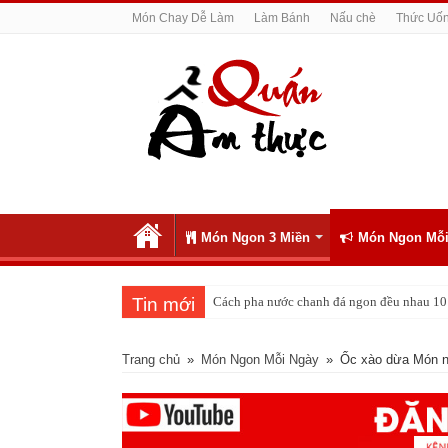
Món Chay Dễ Làm
Làm Bánh
Nấu chè
Thức Uố
Món Ngon 3 Miền
Món Ngon Mỗi
Tin mới
Cách pha nước chanh đá ngon đều nhau 10 
Trang chủ
»
Món Ngon Mỗi Ngày
»
Ốc xào dừa Món n