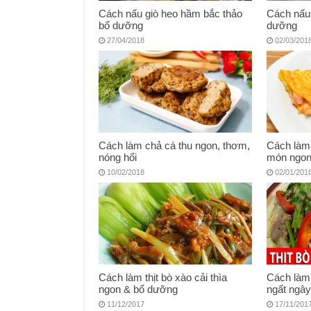
Cách nấu giò heo hầm bắc thảo
Cách nấu 
bổ dưỡng
dưỡng
27/04/2018
02/03/201
Cách làm chả cá thu ngon, thơm,
Cách làm 
nóng hổi
món ngon
10/02/2018
02/01/201
Cách làm thịt bò xào cải thìa
Cách làm
ngon & bổ dưỡng
ngất ngâ
11/12/2017
17/11/201