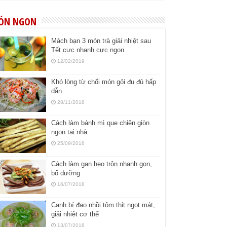
ÓN NGON
Mách bạn 3 món trà giải nhiệt sau
Tết cực nhanh cực ngon
12/02/2019
Khó lòng từ chối món gỏi đu đủ hấp
dẫn
28/11/2018
Cách làm bánh mì que chiên giòn
ngon tại nhà
25/09/2018
Cách làm gan heo trộn nhanh gọn,
bổ dưỡng
16/07/2018
Canh bí đao nhồi tôm thịt ngọt mát,
giải nhiệt cơ thể
13/07/2018