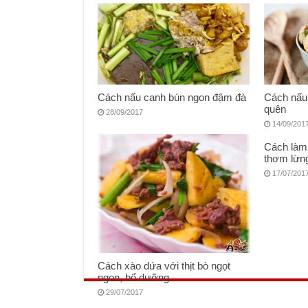
Cách nấu canh bún ngon đậm đà
Cách nấu 
quên
28/09/2017
14/09/201
Cách làm 
thơm lừn
17/07/201
Cách xào dứa với thịt bò ngọt
ngon, bổ dưỡng
29/07/2017