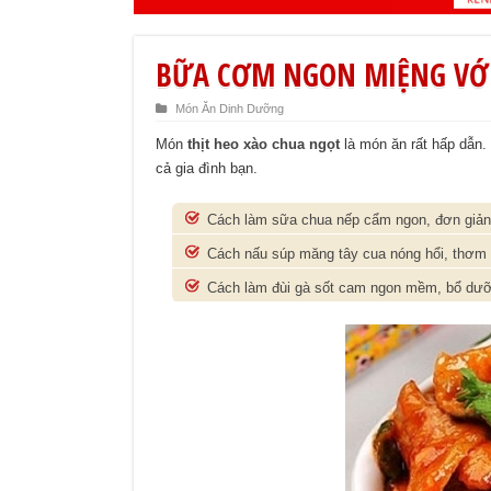
BỮA CƠM NGON MIỆNG VỚI
Món Ăn Dinh Dưỡng
Món
thịt heo xào chua ngọt
là món ăn rất hấp dẫn. 
cả gia đình bạn.
Cách làm sữa chua nếp cẩm ngon, đơn giản 
Cách nấu súp măng tây cua nóng hổi, thơm
Cách làm đùi gà sốt cam ngon mềm, bổ dư