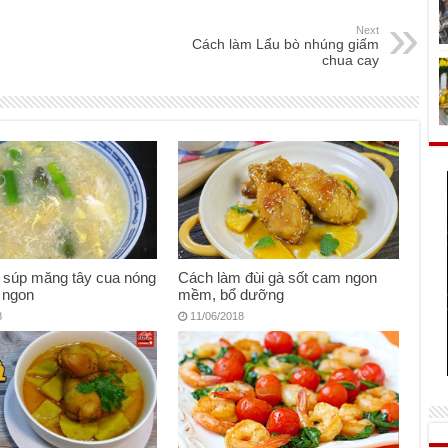
Next
Cách làm Lẩu bò nhúng giấm
chua cay
 súp măng tây cua nóng
Cách làm đùi gà sốt cam ngon
 ngon
mềm, bổ dưỡng
8
11/06/2018