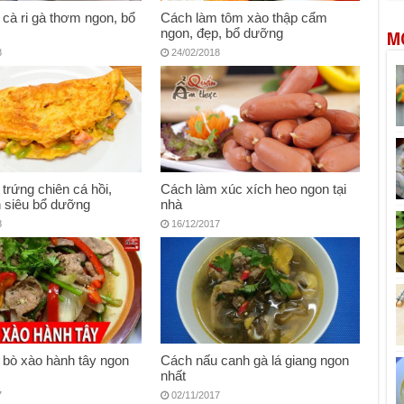
cà ri gà thơm ngon, bổ
Cách làm tôm xào thập cẩm
ngon, đẹp, bổ dưỡng
M
8
24/02/2018
trứng chiên cá hồi,
Cách làm xúc xích heo ngon tại
 siêu bổ dưỡng
nhà
8
16/12/2017
 bò xào hành tây ngon
Cách nấu canh gà lá giang ngon
y
nhất
7
02/11/2017