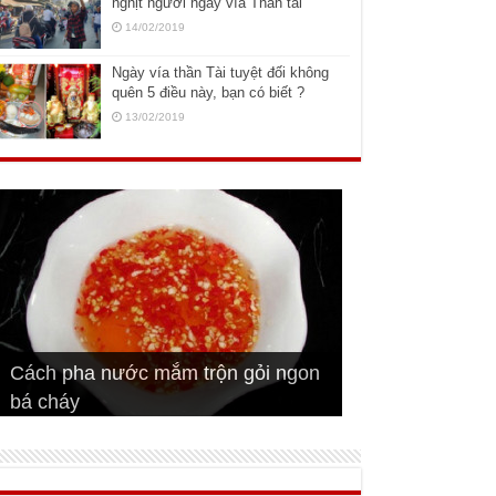
nghịt người ngày vía Thần tài
14/02/2019
Ngày vía thần Tài tuyệt đối không
quên 5 điều này, bạn có biết ?
13/02/2019
Cách pha nước mắm trộn gỏi ngon
Cách ướp sườn non nướng ngon
Bật mí cách ướp sườn cơm tấm
bá cháy
Bí quyết để chiên đậu hũ giòn ngon
đúng vị
Cách ướp thịt heo chiên ngon mềm
ngon