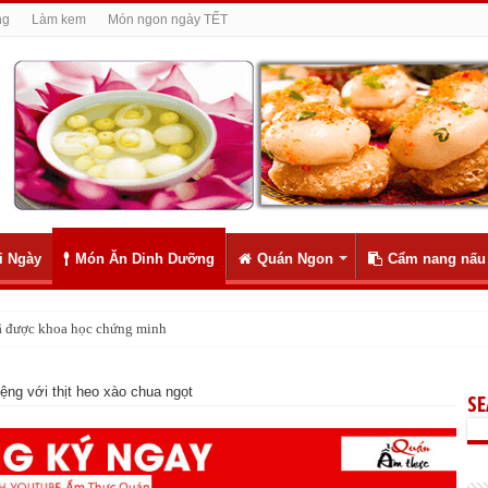
ng
Làm kem
Món ngon ngày TẾT
i Ngày
Món Ăn Dinh Dưỡng
Quán Ngon
Cẩm nang nấu
 đã được khoa học chứng minh
ly như 1
ng với thịt heo xào chua ngọt
S