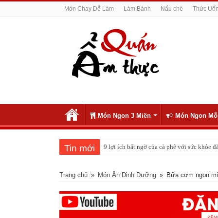
Món Chay Dễ Làm
Làm Bánh
Nấu chè
Thức Uố
Món Ngon 3 Miền
Món Ngon Mỗ
Tin mới
9 lợi ích bất ngờ của cà phê với sức khỏe
Cách pha nước chanh đá ngon đều nhau 10 
Trang chủ
»
Món Ăn Dinh Dưỡng
»
Bữa cơm ngon miệ