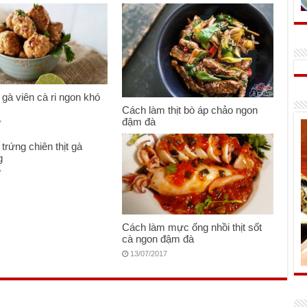
gà viên cà ri ngon khó
Cách làm thịt bò áp chảo ngon
đậm đà
7
31/07/2017
trứng chiên thịt gà
g
7
Cách làm mực ống nhồi thịt sốt
cà ngon đậm đà
13/07/2017