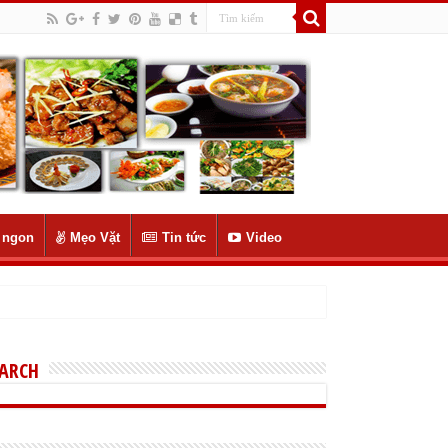
 ngon
Mẹo Vặt
Tin tức
Video
EARCH