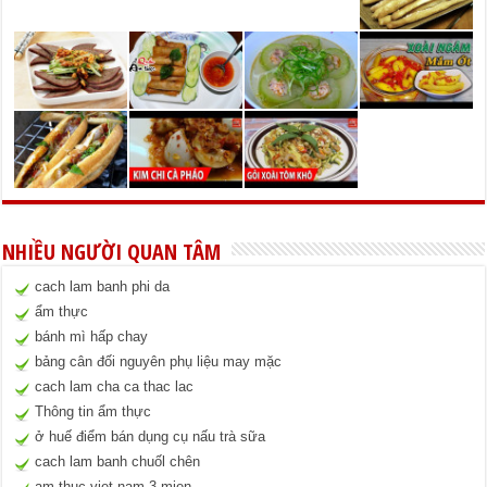
NHIỀU NGƯỜI QUAN TÂM
cach lam banh phi da
ẩm thực
bánh mì hấp chay
bảng cân đối nguyên phụ liệu may mặc
cach lam cha ca thac lac
Thông tin ẩm thực
ở huế điểm bán dụng cụ nấu trà sữa
cach lam banh chuốl chên
am thuc viet nam 3 mien