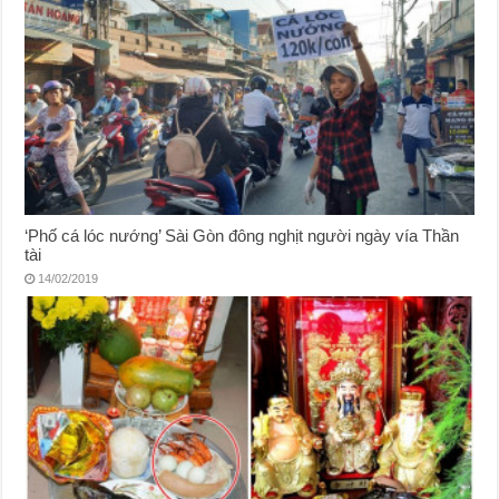
‘Phố cá lóc nướng’ Sài Gòn đông nghịt người ngày vía Thần
tài
14/02/2019