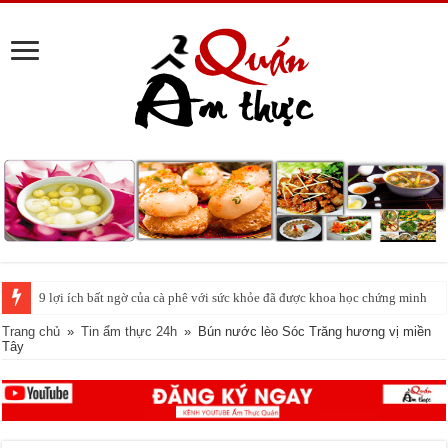
Cách pha nước chanh đá ngon đều nhau 10 ly như 1
Trang chủ
»
Tin ẩm thực 24h
»
Bún nước lèo Sóc Trăng hương vị miền
Tây