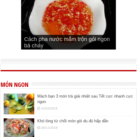
Cách pha nước mắm trộn gỏi ngon
Cách ướp sườn non nướng ngon
Bật mí cách ướp sườn cơm tấm
bá cháy
Bí quyết để chiên đậu hũ giòn ngon
đúng vị
Cách ướp thịt heo chiên ngon mềm
ngon
MÓN NGON
Mách bạn 3 món trà giải nhiệt sau Tết cực nhanh cực
ngon
12/02/2019
Khó lòng từ chối món gỏi đu đủ hấp dẫn
28/11/2018