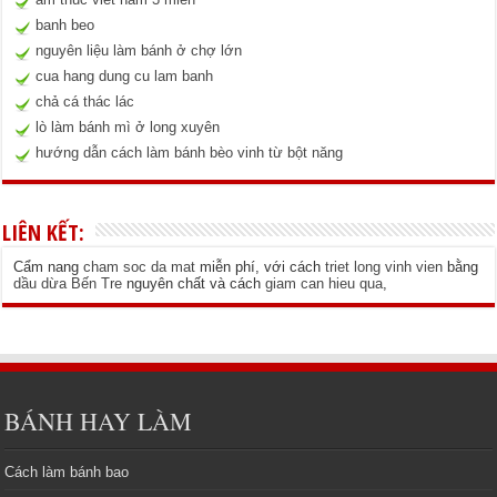
banh beo
nguyên liệu làm bánh ở chợ lớn
cua hang dung cu lam banh
chả cá thác lác
lò làm bánh mì ở long xuyên
hướng dẫn cách làm bánh bèo vinh từ bột năng
LIÊN KẾT:
Cẩm nang
cham soc da mat
miễn phí, với cách
triet long vinh vien
bằng
dầu dừa Bến Tre
nguyên chất và cách
giam can hieu qua
,
BÁNH HAY LÀM
Cách làm bánh bao