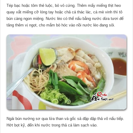
Tép bạc hoặc tôm thẻ luộc, bỏ vỏ cứng. Thêm mấy miếng thịt heo
quay xắt miếng cỡ lóng tay hoặc chả cá thác lác, cá mè vinh thì tô
bún càng ngon miệng. Nước lèo có thể nấu bằng nước dừa tươi để
tăng thêm vị ngọt, cho mắm bò hóc vào nồi nước lèo đang sôi.
Ngải bún nướng sơ qua lửa than và gốc sả đập dập thả vô nấu tiếp.
Hớt bọt kỹ, đến khi nước trong thả cá làm sạch vào.