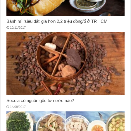
Bánh mì ‘siêu đắt’ giá hơn 2,2 triệu đồng/ổ ở TP.HCM
10/11/2017
Socola có nguồn gốc từ nước nào?
14/09/2017