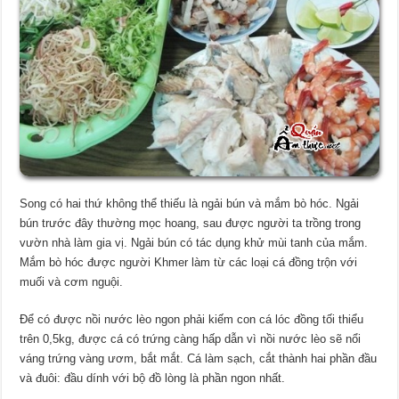
Song có hai thứ không thể thiếu là ngải bún và mắm bò hóc. Ngải
bún trước đây thường mọc hoang, sau được người ta trồng trong
vườn nhà làm gia vị. Ngải bún có tác dụng khử mùi tanh của mắm.
Mắm bò hóc được người Khmer làm từ các loại cá đồng trộn với
muối và cơm nguội.
Để có được nồi nước lèo ngon phải kiếm con cá lóc đồng tối thiểu
trên 0,5kg, được cá có trứng càng hấp dẫn vì nồi nước lèo sẽ nổi
váng trứng vàng ươm, bắt mắt. Cá làm sạch, cắt thành hai phần đầu
và đuôi: đầu dính với bộ đồ lòng là phần ngon nhất.