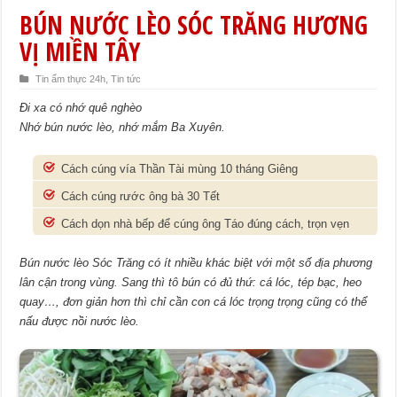
BÚN NƯỚC LÈO SÓC TRĂNG HƯƠNG
VỊ MIỀN TÂY
Tin ẩm thực 24h
,
Tin tức
Đi xa có nhớ quê nghèo
Nhớ bún nước lèo, nhớ mắm Ba Xuyên.
Cách cúng vía Thần Tài mùng 10 tháng Giêng
Cách cúng rước ông bà 30 Tết
Cách dọn nhà bếp để cúng ông Táo đúng cách, trọn vẹn
Bún nước lèo Sóc Trăng có ít nhiều khác biệt với một số địa phương
lân cận trong vùng. Sang thì tô bún có đủ thứ: cá lóc, tép bạc, heo
quay…, đơn giản hơn thì chỉ cần con cá lóc trọng trọng cũng có thể
nấu được nồi nước lèo.