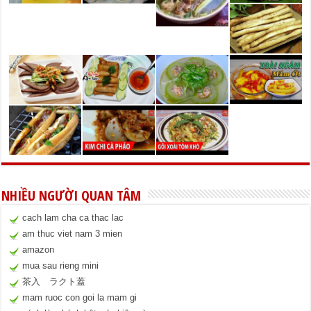
NHIỀU NGƯỜI QUAN TÂM
cach lam cha ca thac lac
am thuc viet nam 3 mien
amazon
mua sau rieng mini
茶入 ラクト蓋
mam ruoc con goi la mam gi