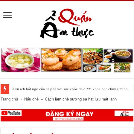
Cách pha nước chanh đá ngon đều nhau 10 ly như 1
Trang chủ
»
Nấu chè
»
Cách làm chè sương sa hạt lựu mát lạnh