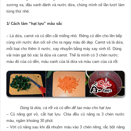
sương sa, đậu xanh đánh và nước dừa, chúng mình sẽ lần lượt làm
từng thứ nhé:
1/ Cách làm “hạt lựu” màu sắc
– Lá dứa, carrot và củ dền cắt miếng nhỏ. Riêng củ dền cho lên bếp
cùng với nước đun sôi sẽ cho ra ngay màu đỏ đẹp. Carrot và lá dứa,
mỗi loại cho thêm ít nước, xay nhuyễn bằng máy xay sinh tố. Dùng
vải màn gạt bỏ xác lá dứa và carrot. Thế là mình có 3 chén nước:
màu đỏ của củ dền, màu xanh của lá dứa và màu cam của cà rốt.
Dùng lá dứa, cà rốt và củ dền để tạo màu cho hạt lựu
– Củ năng gọt vỏ, cắt hạt lựu. Chia đều củ năng ra 3 chén nước
màu, ngâm khoảng 30 phút.
– Vớt củ năng sau khi đã nhuộm màu vào 3 chén riêng, rắc bột năng