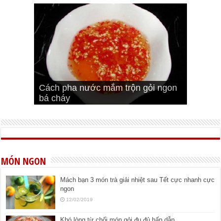
Cách pha nước mắm trộn gỏi ngon
Cách ướp sườn non nướng ngon
Bật mí cách ướp sườn cơm tấm
bá cháy
Bí quyết để chiên đậu hũ giòn ngon
đúng vị
Cách ướp thịt heo chiên ngon mềm
ngon
MÓN NGON
Mách bạn 3 món trà giải nhiệt sau Tết cực nhanh cực
ngon
12/02/2019
Khó lòng từ chối món gỏi đu đủ hấp dẫn