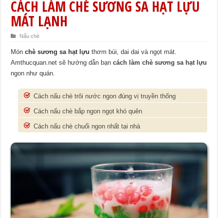
CÁCH LÀM CHÈ SƯƠNG SA HẠT LỰU
MÁT LẠNH
Nấu chè
Món
chè sương sa hạt lựu
thơm bùi, dai dai và ngọt mát.
Amthucquan.net sẽ hướng dẫn bạn
cách làm chè sương sa hạt lựu
ngon như quán.
Cách nấu chè trôi nước ngon đúng vị truyền thống
Cách nấu chè bắp ngon ngọt khó quên
Cách nấu chè chuối ngon nhất tại nhà