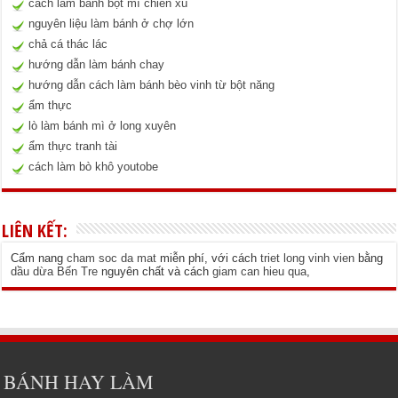
cách làm bánh bột mì chiên xù
nguyên liệu làm bánh ở chợ lớn
chả cá thác lác
hướng dẫn làm bánh chay
hướng dẫn cách làm bánh bèo vinh từ bột năng
ẩm thực
lò làm bánh mì ở long xuyên
ẩm thực tranh tài
cách làm bò khô youtobe
LIÊN KẾT:
Cẩm nang
cham soc da mat
miễn phí, với cách
triet long vinh vien
bằng
dầu dừa Bến Tre
nguyên chất và cách
giam can hieu qua
,
BÁNH HAY LÀM