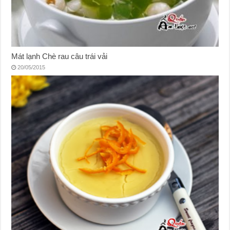
Mát lạnh Chè rau câu trái vải
20/05/2015