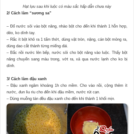
Hạt lựu sau khi luộc có màu sắc hấp dẫn chưa này
2/ Cách làm “sương sa”
– Đổ nước sôi vào bột năng, nhào bột cho đến khi thành 1 hỗn hợp,
dẻo, ko dính tay.
– Rắc ít bột khô ra 1 tấm thớt, dùng vật tròn, nặng, cán bột mỏng ra,
dùng dao cắt thành từng miếng dài.
– Bắc nồi nước lên bếp, nước sôi cho bột năng vào luộc. Thấy bột
năng chuyển sang màu trong, vớt ra, xả qua nước lạnh cho ko bị
dính.
3/ Cách làm đậu xanh
– Đậu xanh ngâm khoảng 1h cho mềm. Cho vào nồi, cộng thêm ít
nước, đun liu riu cho đến khi đậu mềm, nước rút cạn.
– Dùng muỗng tán đều đậu xanh cho đến khi thành 1 khối mịn.