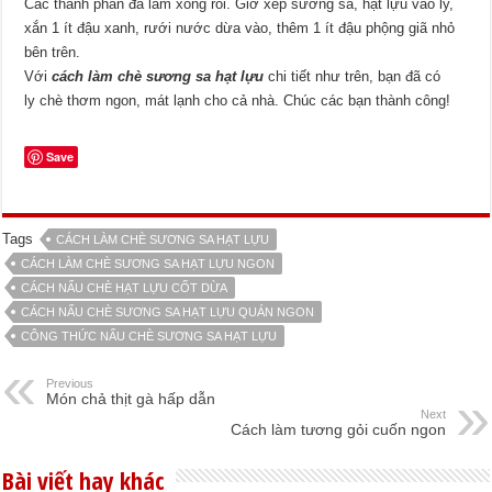
Các thành phần đã làm xong rồi. Giờ xếp sương sa, hạt lựu vào ly,
xắn 1 ít đậu xanh, rưới nước dừa vào, thêm 1 ít đậu phộng giã nhỏ
bên trên.
Với
cách làm chè sương sa hạt lựu
chi tiết như trên, bạn đã có
ly chè thơm ngon, mát lạnh cho cả nhà. Chúc các bạn thành công!
Save
Tags
CÁCH LÀM CHÈ SƯƠNG SA HẠT LỰU
CÁCH LÀM CHÈ SƯƠNG SA HẠT LỰU NGON
CÁCH NẤU CHÈ HẠT LỰU CỐT DỪA
CÁCH NẤU CHÈ SƯƠNG SA HẠT LỰU QUÁN NGON
CÔNG THỨC NẤU CHÈ SƯƠNG SA HẠT LỰU
Previous
Món chả thịt gà hấp dẫn
Next
Cách làm tương gỏi cuốn ngon
Bài viết hay khác