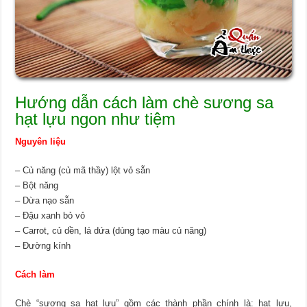
Hướng dẫn cách làm chè sương sa
hạt lựu ngon như tiệm
Nguyên liệu
– Củ năng (củ mã thầy) lột vỏ sẵn
– Bột năng
– Dừa nạo sẵn
– Đậu xanh bỏ vỏ
– Carrot, củ dền, lá dứa (dùng tạo màu củ năng)
– Đường kính
Cách làm
Chè “sương sa hạt lựu” gồm các thành phần chính là: hạt lựu,