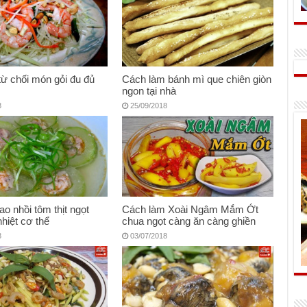
từ chối món gỏi đu đủ
Cách làm bánh mì que chiên giòn
ngon tại nhà
8
25/09/2018
ao nhồi tôm thịt ngọt
Cách làm Xoài Ngâm Mắm Ớt
nhiệt cơ thể
chua ngọt càng ăn càng ghiền
8
03/07/2018