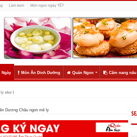
ng
Làm kem
Món ngon ngày TẾT
 Ngày
Món Ăn Dinh Dưỡng
Quán Ngon
Cẩm nang nấu
ly như 1
ên Dương Châu ngon mê ly
S