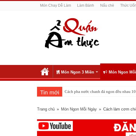
Món Chay Dễ Làm
Làm Bánh
Nấu chè
Thức Uố
Món Ngon 3 Miền
Món Ngon Mỗi
Tin mới
Cách pha nước chanh đá ngon đều nhau 10 
Trang chủ
»
Món Ngon Mỗi Ngày
»
Cách làm cơm chi