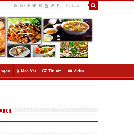
 ngon
Mẹo Vặt
Tin tức
Video
EARCH