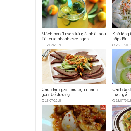
Mách bạn 3 món trà giải nhiệt sau
Khó lòng 
Tết cực nhanh cực ngon
hấp dẫn
12/02/2019
28/11/201
Cách làm gan heo trộn nhanh
Canh bí đ
gọn, bổ dưỡng
mát, giải 
16/07/2018
13/07/201