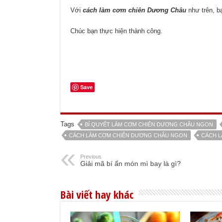
Với
cách làm cơm chiên Dương Châu
như trên, b
Chúc bạn thực hiện thành công.
Save
Tags
BÍ QUYẾT LÀM CƠM CHIÊN DƯƠNG CHÂU NGON
CÁCH LÀM CƠM CHIÊN DƯƠNG CHÂU NGON
CÁCH 
Previous
Giải mã bí ẩn món mì bay là gì?
Bài viết hay khác