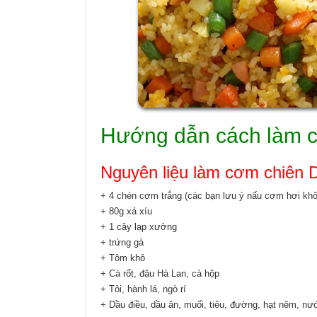
Hướng dẫn cách làm 
Nguyên liệu làm cơm chiên
+ 4 chén cơm trắng (các bạn lưu ý nấu cơm hơi khô
+ 80g xá xíu
+ 1 cây lạp xưởng
+ trứng gà
+ Tôm khô
+ Cà rốt, đậu Hà Lan, cà hộp
+ Tỏi, hành lá, ngò rí
+ Dầu điều, dầu ăn, muối, tiêu, đường, hạt nêm, n