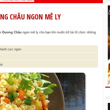
NG CHÂU NGON MÊ LY
ên Dương Châu
ngon mê ly cho bạn khi muốn trổ tài tổ chức những
nhanh cực ngon
hà