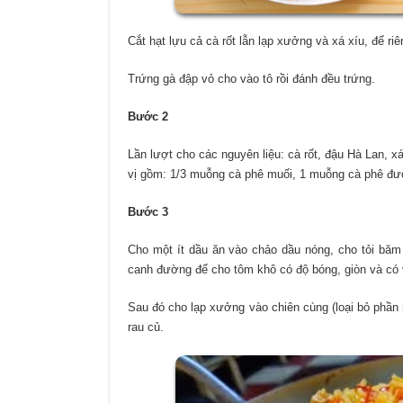
Cắt hạt lựu cả cà rốt lẫn lạp xưởng và xá xíu, để riê
Trứng gà đập vỏ cho vào tô rồi đánh đều trứng.
Bước 2
Lần lượt cho các nguyên liệu: cà rốt, đậu Hà Lan, 
vị gồm: 1/3 muỗng cà phê muối, 1 muỗng cà phê đườ
Bước 3
Cho một ít dầu ăn vào chảo dầu nóng, cho tỏi băm
canh đường để cho tôm khô có độ bóng, giòn và có v
Sau đó cho lạp xưởng vào chiên cùng (loại bỏ phần 
rau củ.