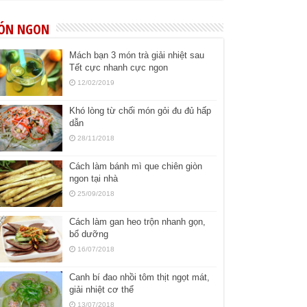
ÓN NGON
Mách bạn 3 món trà giải nhiệt sau
Tết cực nhanh cực ngon
12/02/2019
Khó lòng từ chối món gỏi đu đủ hấp
dẫn
28/11/2018
Cách làm bánh mì que chiên giòn
ngon tại nhà
25/09/2018
Cách làm gan heo trộn nhanh gọn,
bổ dưỡng
16/07/2018
Canh bí đao nhồi tôm thịt ngọt mát,
giải nhiệt cơ thể
13/07/2018