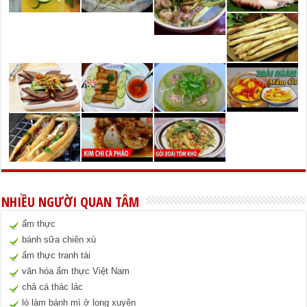
NHIỀU NGƯỜI QUAN TÂM
ẩm thực
bánh sữa chiên xù
ẩm thực tranh tài
văn hóa ẩm thực Việt Nam
chả cá thác lác
lò làm bánh mì ở long xuyên