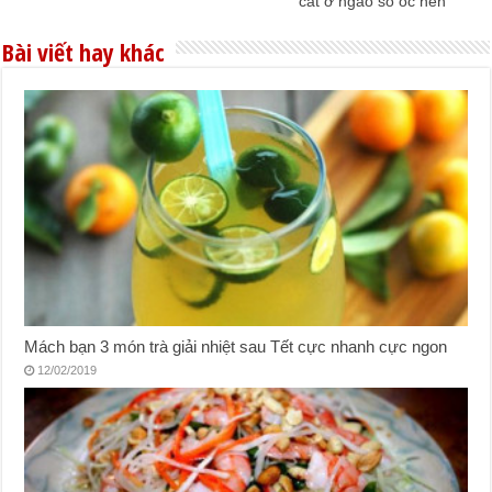
cát ở ngao sò ốc hến
Bài viết hay khác
Mách bạn 3 món trà giải nhiệt sau Tết cực nhanh cực ngon
12/02/2019