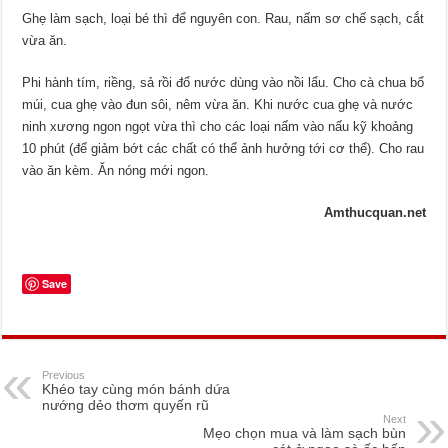
Ghẹ làm sạch, loại bé thì để nguyên con. Rau, nấm sơ chế sạch, cắt
vừa ăn.
Phi hành tím, riềng, sả rồi đổ nước dùng vào nồi lẩu. Cho cà chua bổ
múi, cua ghẹ vào đun sôi, nêm vừa ăn. Khi nước cua ghẹ và nước
ninh xương ngon ngọt vừa thì cho các loại nấm vào nấu kỹ khoảng
10 phút (để giảm bớt các chất có thể ảnh hưởng tới cơ thể). Cho rau
vào ăn kèm. Ăn nóng mới ngon.
Amthucquan.net
Save
Previous
Khéo tay cùng món bánh dứa
nướng dẻo thơm quyến rũ
Next
Mẹo chọn mua và làm sạch bùn