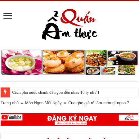
Cách pha nước chanh đá ngon đều nhau 10 ly như 1
Trang chủ
»
Món Ngon Mỗi Ngày
»
Cua ghẹ giá rẻ làm món gì ngon ?