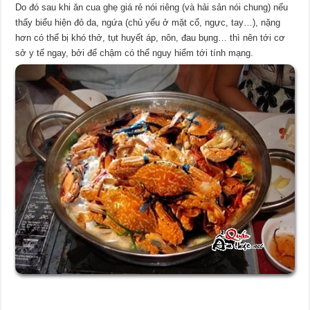
Do đó sau khi ăn cua ghẹ giá rẻ nói riêng (và hải sản nói chung) nếu
thấy biểu hiện đỏ da, ngứa (chủ yếu ở mặt cổ, ngực, tay…), nặng
hơn có thể bị khó thở, tụt huyết áp, nôn, đau bụng… thì nên tới cơ
sở y tế ngay, bởi để chậm có thể nguy hiểm tới tính mạng.