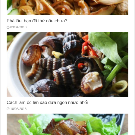
Phá lấu, bạn đã thử nấu chưa?
03/04/2018
Cách làm ốc len xào dừa ngon nhức nhối
10/03/2018