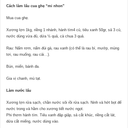
Cách làm lẩu cua ghẹ “mi nhon”
Mua cua ghẹ.
Xương lợn 1kg, riềng 1 nhánh, hành tím4 củ, tiêu xanh 50gr, sả 3 củ,
nước dùng vừa đủ, dứa ½ quả, cà chua 3 quả.
Rau: Nấm rơm, nấm đùi gà, rau xanh (có thể là rau bí, mướp, mùng
tơi, rau muống, rau cải…).
Bún, miến, bánh đa.
Gia vị chanh, mù tạt.
Làm nước lẩu
Xương lợn rửa sạch, chần nước sôi rồi rửa sạch. Ninh và hớt bọt để
nước trong và hầm cho xương tiết nước ngọt.
Phi thơm hành tím. Tiêu xanh đập giập, sả cắt khúc, riềng cắt lát,
dứa cắt miếng, nước dùng vào.