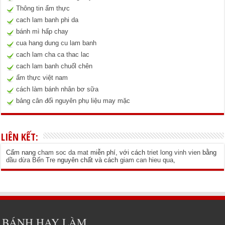
Thông tin ẩm thực
cach lam banh phi da
bánh mì hấp chay
cua hang dung cu lam banh
cach lam cha ca thac lac
cach lam banh chuốl chên
ẩm thực việt nam
cách làm bánh nhân bơ sữa
bảng cân đối nguyên phụ liệu may mặc
LIÊN KẾT:
Cẩm nang
cham soc da mat
miễn phí, với cách
triet long vinh vien
bằng
dầu dừa Bến Tre
nguyên chất và cách
giam can hieu qua
,
BÁNH HAY LÀM