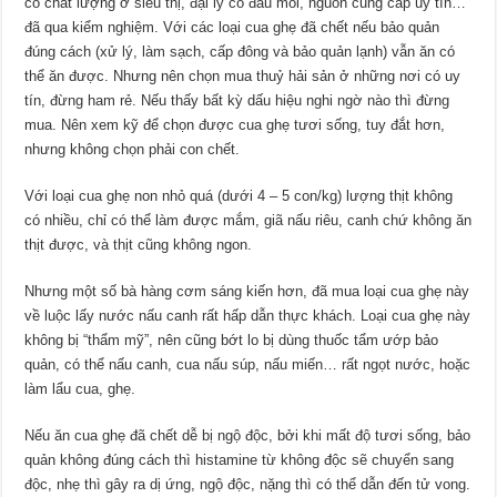
có chất lượng ở siêu thị, đại lý có đầu mối, nguồn cung cấp uy tín…
đã qua kiểm nghiệm. Với các loại cua ghẹ đã chết nếu bảo quản
đúng cách (xử lý, làm sạch, cấp đông và bảo quản lạnh) vẫn ăn có
thể ăn được. Nhưng nên chọn mua thuỷ hải sản ở những nơi có uy
tín, đừng ham rẻ. Nếu thấy bất kỳ dấu hiệu nghi ngờ nào thì đừng
mua. Nên xem kỹ để chọn được cua ghẹ tươi sống, tuy đắt hơn,
nhưng không chọn phải con chết.
Với loại cua ghẹ non nhỏ quá (dưới 4 – 5 con/kg) lượng thịt không
có nhiều, chỉ có thể làm được mắm, giã nấu riêu, canh chứ không ăn
thịt được, và thịt cũng không ngon.
Nhưng một số bà hàng cơm sáng kiến hơn, đã mua loại cua ghẹ này
về luộc lấy nước nấu canh rất hấp dẫn thực khách. Loại cua ghẹ này
không bị “thẩm mỹ”, nên cũng bớt lo bị dùng thuốc tẩm ướp bảo
quản, có thể nấu canh, cua nấu súp, nấu miến… rất ngọt nước, hoặc
làm lẩu cua, ghẹ.
Nếu ăn cua ghẹ đã chết dễ bị ngộ độc, bởi khi mất độ tươi sống, bảo
quản không đúng cách thì histamine từ không độc sẽ chuyển sang
độc, nhẹ thì gây ra dị ứng, ngộ độc, nặng thì có thể dẫn đến tử vong.