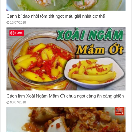
Canh bí đao nhồi tôm thịt ngọt mát, giải nhiệt cơ thể
13/07/2018
Save
Cách làm Xoài Ngâm Mắm Ớt chua ngọt càng ăn càng ghiền
03/07/2018