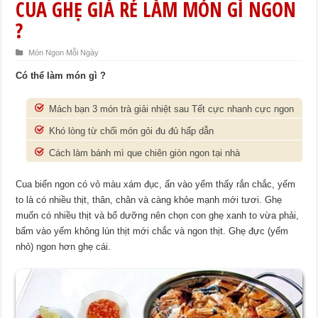
CUA GHẸ GIÁ RẺ LÀM MÓN GÌ NGON
?
Món Ngon Mỗi Ngày
Có thể làm món gì ?
Mách bạn 3 món trà giải nhiệt sau Tết cực nhanh cực ngon
Khó lòng từ chối món gỏi đu đủ hấp dẫn
Cách làm bánh mì que chiên giòn ngon tại nhà
Cua biển ngon có vỏ màu xám đục, ấn vào yếm thấy rắn chắc, yếm
to là có nhiều thịt, thân, chân và càng khỏe mạnh mới tươi. Ghẹ
muốn có nhiều thịt và bổ dưỡng nên chọn con ghẹ xanh to vừa phải,
bấm vào yếm không lún thịt mới chắc và ngon thịt. Ghẹ đực (yếm
nhỏ) ngon hơn ghẹ cái.