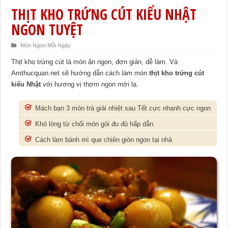
THỊT KHO TRỨNG CÚT KIỂU NHẬT
NGON TUYỆT
Món Ngon Mỗi Ngày
Thịt kho trứng cút là món ăn ngon, đơn giản, dễ làm. Và
Amthucquan.net sẽ hướng dẫn cách làm món
thịt kho trứng cút
kiểu Nhật
với hương vị thơm ngon mới lạ.
Mách bạn 3 món trà giải nhiệt sau Tết cực nhanh cực ngon
Khó lòng từ chối món gỏi đu đủ hấp dẫn
Cách làm bánh mì que chiên giòn ngon tại nhà