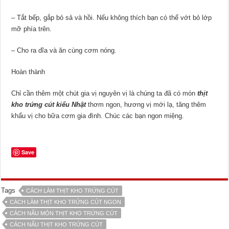
– Tắt bếp, gắp bỏ sả và hồi. Nếu không thích bạn có thể vớt bỏ lớp
mỡ phía trên.
– Cho ra dĩa và ăn cùng cơm nóng.
Hoàn thành
Chỉ cần thêm một chút gia vị nguyên vị là chúng ta đã có món
thịt
kho trứng cút kiểu Nhật
thơm ngon, hương vị mới lạ, tăng thêm
khẩu vị cho bữa cơm gia đình. Chúc các bạn ngon miệng.
Save
Tags
CÁCH LÀM THỊT KHO TRỨNG CÚT
CÁCH LÀM THỊT KHO TRỨNG CÚT NGON
CÁCH NẤU MÓN THỊT KHO TRỨNG CÚT
CÁCH NẤU THỊT KHO TRỨNG CÚT