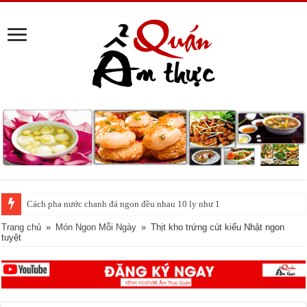
Cách pha nước chanh đá ngon đều nhau 10 ly như 1
Tin vui cho những người ghiền cà phê: Uống mỗi ngày giúp sống lâu hơn,
Trang chủ
»
Món Ngon Mỗi Ngày
»
Thịt kho trứng cút kiểu Nhật ngon
tuyệt