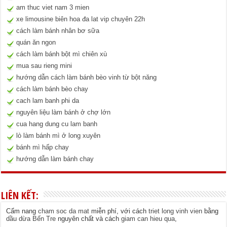
am thuc viet nam 3 mien
xe limousine biên hoa đa lat vip chuyên 22h
cách làm bánh nhân bơ sữa
quán ăn ngon
cách làm bánh bột mì chiên xù
mua sau rieng mini
hướng dẫn cách làm bánh bèo vinh từ bột năng
cách làm bánh bèo chay
cach lam banh phi da
nguyên liệu làm bánh ở chợ lớn
cua hang dung cu lam banh
lò làm bánh mì ở long xuyên
bánh mì hấp chay
hướng dẫn làm bánh chay
LIÊN KẾT:
Cẩm nang
cham soc da mat
miễn phí, với cách
triet long vinh vien
bằng
dầu dừa Bến Tre
nguyên chất và cách
giam can hieu qua
,