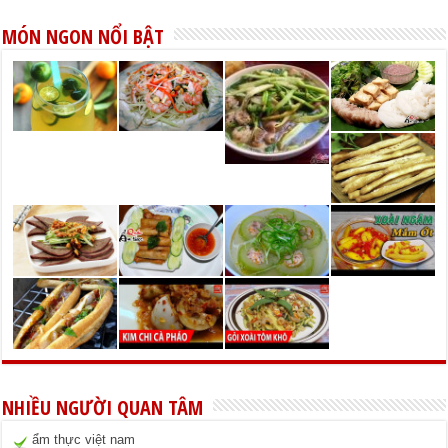
MÓN NGON NỔI BẬT
NHIỀU NGƯỜI QUAN TÂM
ẩm thực việt nam