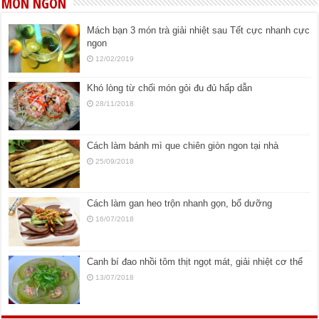
MÓN NGON
Mách bạn 3 món trà giải nhiệt sau Tết cực nhanh cực
ngon
12/02/2019
Khó lòng từ chối món gỏi đu đủ hấp dẫn
28/11/2018
Cách làm bánh mì que chiên giòn ngon tại nhà
25/09/2018
Cách làm gan heo trộn nhanh gọn, bổ dưỡng
16/07/2018
Canh bí đao nhồi tôm thịt ngọt mát, giải nhiệt cơ thể
13/07/2018