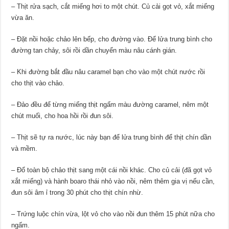
– Thịt rửa sạch, cắt miếng hơi to một chút. Củ cải gọt vỏ, xắt miếng
vừa ăn.
– Đặt nồi hoặc chảo lên bếp, cho đường vào. Để lửa trung bình cho
đường tan chảy, sôi rồi dần chuyển màu nâu cánh gián.
– Khi đường bắt đầu nâu caramel bạn cho vào một chút nước rồi
cho thịt vào chảo.
– Đảo đều để từng miếng thịt ngấm màu đường caramel, nêm một
chút muối, cho hoa hồi rồi đun sôi.
– Thịt sẽ tự ra nước, lúc này bạn để lửa trung bình để thịt chín dần
và mềm.
– Đổ toàn bộ chảo thịt sang một cái nồi khác. Cho củ cải (đã gọt vỏ
xắt miếng) và hành boaro thái nhỏ vào nồi, nêm thêm gia vị nếu cần,
đun sôi âm ỉ trong 30 phút cho thịt chín nhừ.
– Trứng luộc chín vừa, lột vỏ cho vào nồi đun thêm 15 phút nữa cho
ngấm.