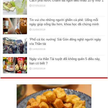
Cách pha nước chanh đá ngon đều nhau 10 ly như 1
07/05/2019
Tin vui cho những người ghiền cà phê: Uống mỗi
ngày giúp sống lâu hơn, khoa học đã chứng minh
21/04/2019
‘Phố cá lóc nướng’ Sài Gòn đông nghịt người ngày
vía Thần tài
14/02/2019
Ngày vía thần Tài tuyệt đối không quên 5 điều này,
bạn có biết ?
13/02/2019