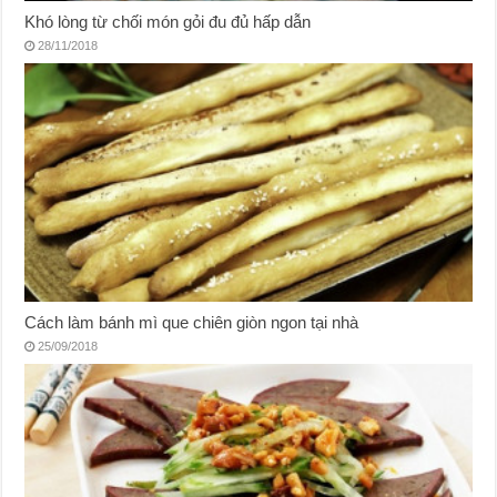
Khó lòng từ chối món gỏi đu đủ hấp dẫn
28/11/2018
Cách làm bánh mì que chiên giòn ngon tại nhà
25/09/2018