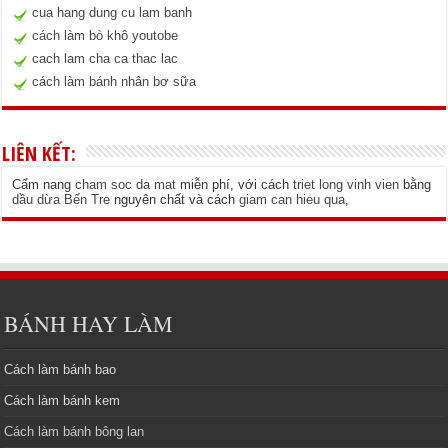
cua hang dung cu lam banh
cách làm bò khô youtobe
cach lam cha ca thac lac
cách làm bánh nhân bơ sữa
LIÊN KẾT:
Cẩm nang
cham soc da mat
miễn phí, với cách
triet long vinh vien
bằng
dầu dừa Bến Tre
nguyên chất và cách
giam can hieu qua
,
BÁNH HAY LÀM
Cách làm bánh bao
Cách làm bánh kem
Cách làm bánh bông lan