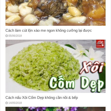
Cách làm cút lộn xào me ngon không cưỡng lại được
05/06/2018
Cách nấu Xôi Cốm Dẹp không cần nồi & bếp
14/05/2018