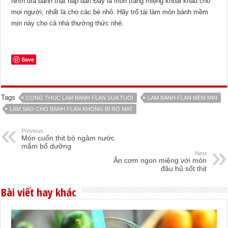
Nhìn dĩa bánh thật hấp dẫn Đây là món tráng miệng khoái khẩu cho
mọi người, nhất là cho các bé nhỏ. Hãy trổ tài làm món bánh mềm
mịn này cho cả nhà thưởng thức nhé.
Save
Tags
CONG THUC LAM BANH FLAN SUA TUOI
LAM BANH FLAN MEM MIN
LAM SAO CHO BANH FLAN KHONG BI RO MAT
Previous
Món cuốn thịt bò ngâm nước
mắm bổ dưỡng
Next
Ăn cơm ngon miệng với món
đậu hũ sốt thịt
Bài viết hay khác