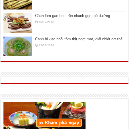
Cách làm gan heo trộn nhanh gọn, bổ dưỡng
16/07/2018
Canh bí đao nhồi tôm thịt ngọt mát, giải nhiệt cơ thể
13/07/2018