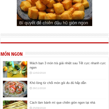
Cách pha nước mắm trộn gỏi ngon
Cách ướp sườn non nướng ngon
Bật mí cách ướp sườn cơm tấm
bá cháy
Bí quyết để chiên đậu hũ giòn ngon
đúng vị
Cách ướp thịt heo chiên ngon mềm
ngon
MÓN NGON
Mách bạn 3 món trà giải nhiệt sau Tết cực nhanh cực
ngon
12/02/2019
Khó lòng từ chối món gỏi đu đủ hấp dẫn
28/11/2018
Cách làm bánh mì que chiên giòn ngon tại nhà
25/09/2018