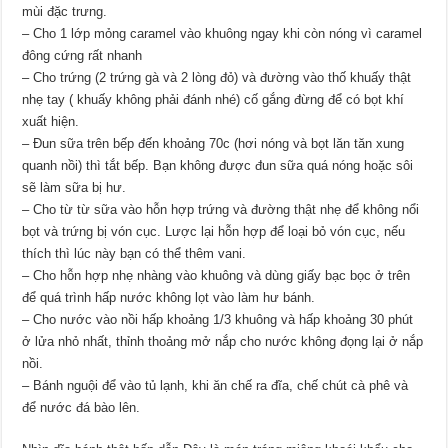
mùi đặc trưng.
– Cho 1 lớp mỏng caramel vào khuông ngay khi còn nóng vì caramel
đông cứng rất nhanh
– Cho trứng (2 trứng gà và 2 lòng đỏ) và đường vào thố khuấy thật
nhẹ tay ( khuấy không phải đánh nhé) cố gắng đừng để có bọt khí
xuất hiện.
– Đun sữa trên bếp đến khoảng 70c (hơi nóng và bọt lăn tăn xung
quanh nồi) thì tắt bếp. Bạn không được đun sữa quá nóng hoặc sôi
sẽ làm sữa bị hư.
– Cho từ từ sữa vào hỗn hợp trứng và đường thật nhẹ để không nổi
bọt và trứng bị vón cục. Lược lại hỗn hợp để loại bỏ vón cục, nếu
thích thì lúc này bạn có thể thêm vani.
– Cho hỗn hợp nhẹ nhàng vào khuông và dùng giấy bạc bọc ở trên
để quá trình hấp nước không lọt vào làm hư bánh.
– Cho nước vào nồi hấp khoảng 1/3 khuông và hấp khoảng 30 phút
ở lửa nhỏ nhất, thỉnh thoảng mở nắp cho nước không đọng lại ở nắp
nồi.
– Bánh nguội để vào tủ lạnh, khi ăn chế ra đĩa, chế chút cà phê và
để nước đá bào lên.