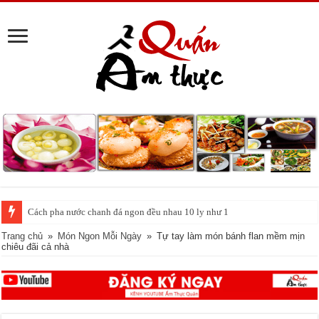
Tin vui cho những người ghiền cà phê: Uống mỗi ngày giúp sống lâu hơn,
Trang chủ
»
Món Ngon Mỗi Ngày
»
Tự tay làm món bánh flan mềm mịn
chiêu đãi cả nhà