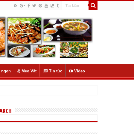
 ngon
Mẹo Vặt
Tin tức
Video
EARCH