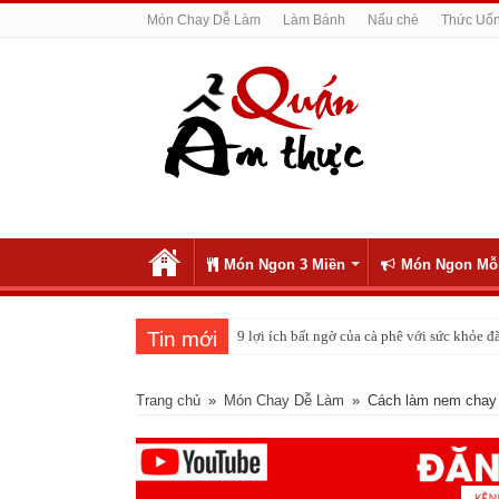
Món Chay Dễ Làm
Làm Bánh
Nấu chè
Thức Uố
Món Ngon 3 Miền
Món Ngon Mỗ
Tin mới
9 lợi ích bất ngờ của cà phê với sức khỏe
Trang chủ
»
Món Chay Dễ Làm
»
Cách làm nem chay