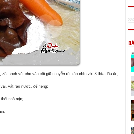
BÀ
ãi sạch vỏ, cho vào cối giã nhuyễn rồi xào chín với 3 thìa dầu ăn;
vải, vắt ráo nước, để riêng;
thái nhỏ mịn;
ịn;