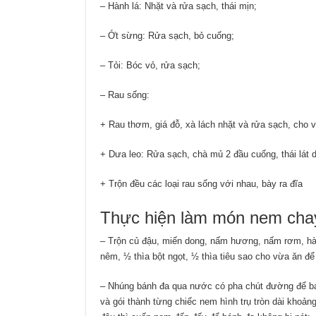
– Hành lá: Nhặt và rửa sạch, thái mịn;
– Ớt sừng: Rửa sạch, bỏ cuống;
– Tỏi: Bóc vỏ, rửa sạch;
– Rau sống:
+ Rau thơm, giá đỗ, xà lách nhặt và rửa sạch, cho 
+ Dưa leo: Rửa sạch, chà mủ 2 đầu cuống, thái lát d
+ Trộn đều các loại rau sống với nhau, bày ra đĩa
Thực hiện làm món nem cha
– Trộn củ đậu, miến dong, nấm hương, nấm rơm, hàn
nêm, ½ thìa bột ngọt, ½ thìa tiêu sao cho vừa ăn đ
– Nhúng bánh đa qua nước có pha chút đường để bá
và gói thành từng chiếc nem hình trụ tròn dài khoả