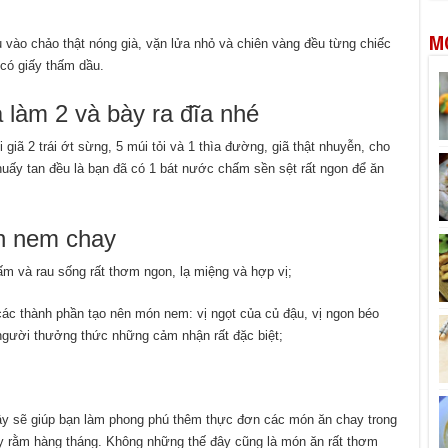
M
u vào chảo thật nóng già, vặn lửa nhỏ và chiên vàng đều từng chiếc
có giấy thấm dầu.
 làm 2 và bày ra đĩa nhé
ã 2 trái ớt sừng, 5 múi tỏi và 1 thìa đường, giã thật nhuyễn, cho
 khuấy tan đều là bạn đã có 1 bát nước chấm sền sệt rất ngon để ăn
n nem chay
 và rau sống rất thơm ngon, lạ miệng và hợp vị;
c thành phần tạo nên món nem: vị ngọt của củ đậu, vị ngon béo
người thưởng thức những cảm nhận rất đặc biệt;
ây sẽ giúp bạn làm phong phú thêm thực đơn các món ăn chay trong
 rằm hàng tháng. Không những thế đây cũng là món ăn rất thơm