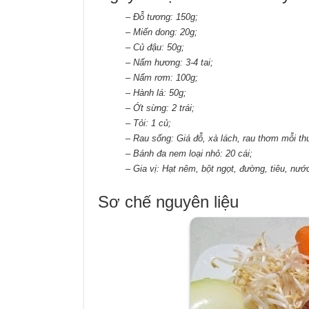
– Đỗ tương: 150g;
– Miến dong: 20g;
– Củ đậu: 50g;
– Nấm hương: 3-4 tai;
– Nấm rơm: 100g;
– Hành lá: 50g;
– Ớt sừng: 2 trái;
– Tỏi: 1 củ;
– Rau sống: Giá đỗ, xà lách, rau thơm mỗi thứ 1
– Bánh đa nem loại nhỏ: 20 cái;
– Gia vị: Hạt nêm, bột ngọt, đường, tiêu, nước 
Sơ chế nguyên liệu