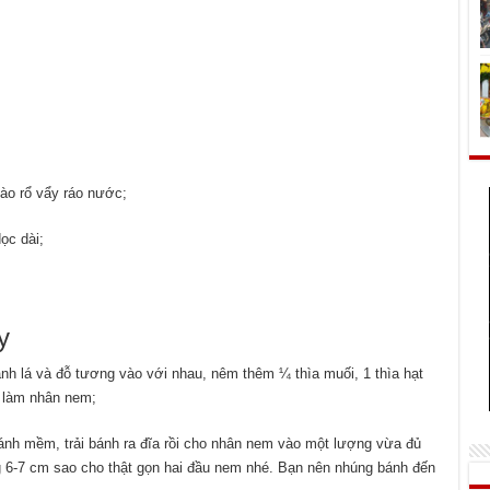
vào rổ vẩy ráo nước;
ọc dài;
y
h lá và đỗ tương vào với nhau, nêm thêm ¼ thìa muối, 1 thìa hạt
ể làm nhân nem;
nh mềm, trải bánh ra đĩa rồi cho nhân nem vào một lượng vừa đủ
ng 6-7 cm sao cho thật gọn hai đầu nem nhé. Bạn nên nhúng bánh đến