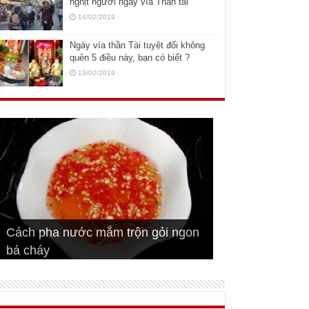
nghịt người ngày vía Thần tài
14/02/2019
Ngày vía thần Tài tuyệt đối không
quên 5 điều này, bạn có biết ?
13/02/2019
Cách pha nước mắm trộn gỏi ngon
Cách ướp sườn non nướng ngon
Bật mí cách ướp sườn cơm tấm
bá cháy
Bí quyết để chiên đậu hũ giòn ngon
đúng vị
Cách ướp thịt heo chiên ngon mềm
ngon