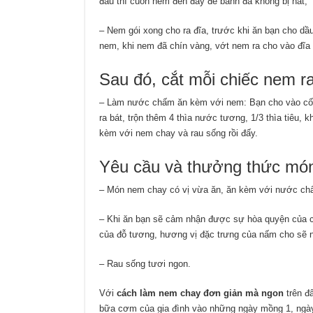
đâu thì cuốn nem đến đấy để bánh đa không bị nát;
– Nem gói xong cho ra đĩa, trước khi ăn bạn cho dầ
nem, khi nem đã chín vàng, vớt nem ra cho vào đĩa 
Sau đó, cắt mỗi chiếc nem ra
– Làm nước chấm ăn kèm với nem: Bạn cho vào cối gi
ra bát, trộn thêm 4 thìa nước tương, 1/3 thìa tiêu,
kèm với nem chay và rau sống rồi đấy.
Yêu cầu và thưởng thức mó
– Món nem chay có vị vừa ăn, ăn kèm với nước chấm
– Khi ăn bạn sẽ cảm nhận được sự hòa quyện của cá
của đỗ tương, hương vị đặc trưng của nấm cho sẽ 
– Rau sống tươi ngon.
Với
cách làm nem chay đơn giản mà ngon
trên đ
bữa cơm của gia đình vào những ngày mồng 1, ngày