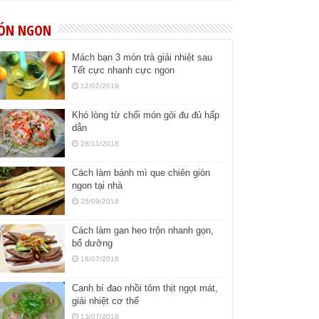
ÓN NGON
Mách bạn 3 món trà giải nhiệt sau
Tết cực nhanh cực ngon
12/02/2019
Khó lòng từ chối món gỏi đu đủ hấp
dẫn
28/11/2018
Cách làm bánh mì que chiên giòn
ngon tại nhà
25/09/2018
Cách làm gan heo trộn nhanh gọn,
bổ dưỡng
16/07/2018
Canh bí đao nhồi tôm thịt ngọt mát,
giải nhiệt cơ thể
13/07/2018