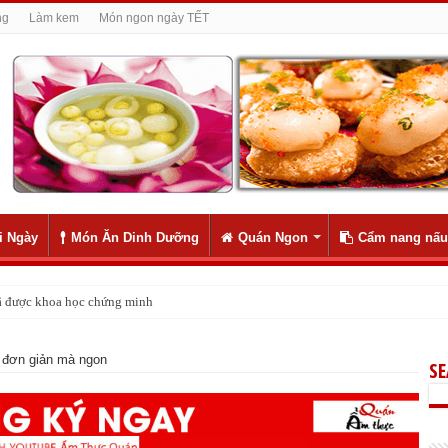
ng
Làm kem
Món ngon ngày TẾT
i Ngày
Món Ăn Dinh Dưỡng
Quán Ngon
Cẩm nang nấu
 đã được khoa học chứng minh
 đơn giản mà ngon
S