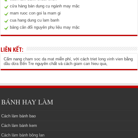
cửa hàng bán dụng cụ ngành may mặc
mam ruoc con goi la mam gi
cua hang dung cu lam banh
bảng cân đối nguyên phụ liệu may mặc
LIÊN KẾT:
Cẩm nang
cham soc da mat
miễn phí, với cách
triet long vinh vien
bằng
dầu dừa Bến Tre
nguyên chất và cách
giam can hieu qua
,
BÁNH HAY LÀM
Cách làm bánh bao
Cách làm bánh kem
Cách làm bánh bông lan