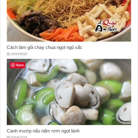
Cách làm gỏi chay chua ngọt ngũ sắc
18/04/2018
Save
Canh mướp nấu nấm rơm ngọt lành
03/04/2018