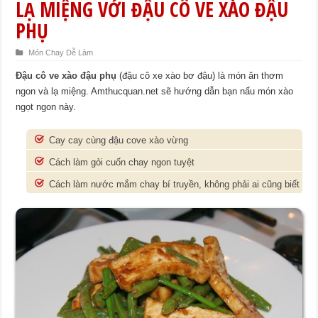
LẠ MIỆNG VỚI ĐẬU CÔ VE XÀO ĐẬU
PHỤ
Món Chay Dễ Làm
Đậu cô ve xào đậu phụ
(đậu cô xe xào bơ đậu) là món ăn thơm
ngon và lạ miệng. Amthucquan.net sẽ hướng dẫn bạn nấu món xào
ngọt ngon này.
Cay cay cùng đậu cove xào vừng
Cách làm gỏi cuốn chay ngon tuyệt
Cách làm nước mắm chay bí truyền, không phải ai cũng biết