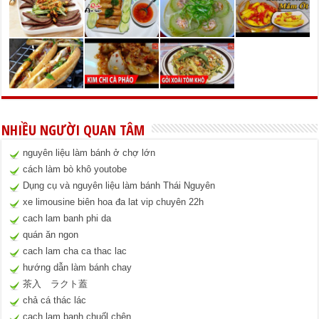
NHIỀU NGƯỜI QUAN TÂM
nguyên liệu làm bánh ở chợ lớn
cách làm bò khô youtobe
Dụng cụ và nguyên liệu làm bánh Thái Nguyên
xe limousine biên hoa đa lat vip chuyên 22h
cach lam banh phi da
quán ăn ngon
cach lam cha ca thac lac
hướng dẫn làm bánh chay
茶入 ラクト蓋
chả cá thác lác
cach lam banh chuốl chên