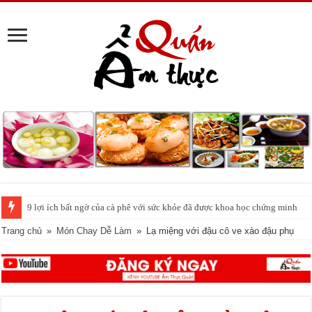
Cách pha nước chanh đá ngon đều nhau 10 ly như 1
Trang chủ
»
Món Chay Dễ Làm
»
Lạ miệng với đậu cô ve xào đậu phụ