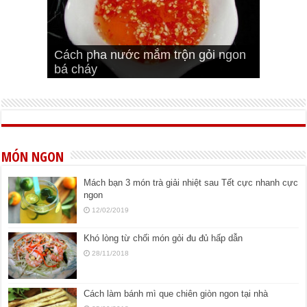
Cách pha nước mắm trộn gỏi ngon
Cách ướp sườn non nướng ngon
Bật mí cách ướp sườn cơm tấm
bá cháy
Bí quyết để chiên đậu hũ giòn ngon
đúng vị
Cách ướp thịt heo chiên ngon mềm
ngon
MÓN NGON
Mách bạn 3 món trà giải nhiệt sau Tết cực nhanh cực
ngon
12/02/2019
Khó lòng từ chối món gỏi đu đủ hấp dẫn
28/11/2018
Cách làm bánh mì que chiên giòn ngon tại nhà