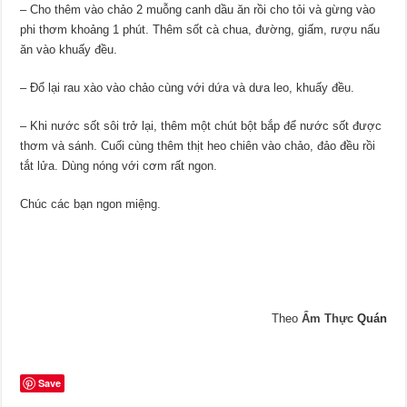
– Cho thêm vào chảo 2 muỗng canh dầu ăn rồi cho tỏi và gừng vào
phi thơm khoảng 1 phút. Thêm sốt cà chua, đường, giấm, rượu nấu
ăn vào khuấy đều.
– Đổ lại rau xào vào chảo cùng với dứa và dưa leo, khuấy đều.
– Khi nước sốt sôi trở lại, thêm một chút bột bắp để nước sốt được
thơm và sánh. Cuối cùng thêm thịt heo chiên vào chảo, đảo đều rồi
tắt lửa. Dùng nóng với cơm rất ngon.
Chúc các bạn ngon miệng.
Theo
Ẩm Thực
Quán
Save