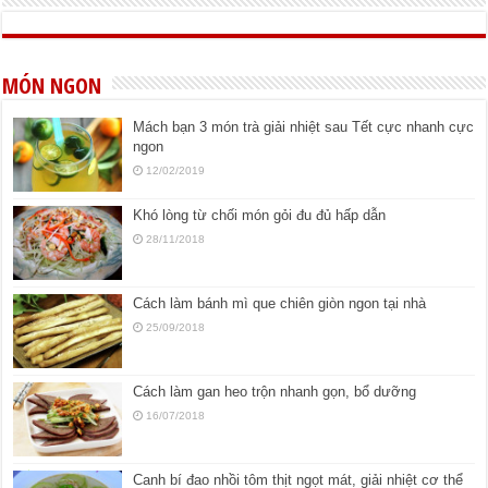
MÓN NGON
Mách bạn 3 món trà giải nhiệt sau Tết cực nhanh cực
ngon
12/02/2019
Khó lòng từ chối món gỏi đu đủ hấp dẫn
28/11/2018
Cách làm bánh mì que chiên giòn ngon tại nhà
25/09/2018
Cách làm gan heo trộn nhanh gọn, bổ dưỡng
16/07/2018
Canh bí đao nhồi tôm thịt ngọt mát, giải nhiệt cơ thể