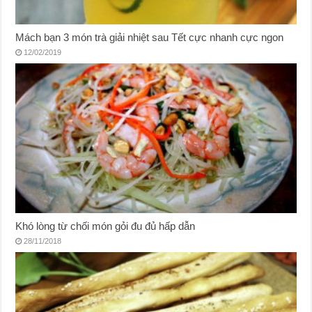
Mách bạn 3 món trà giải nhiệt sau Tết cực nhanh cực ngon
12/02/2019
Khó lòng từ chối món gỏi đu đủ hấp dẫn
28/11/2018