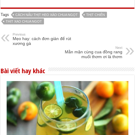
Tags
CÁCH NẤU THỊT HEO XÀO CHUA NGỌT
THỊT CHIÊN
THIT XAO CHUA NGOT
Previous
Mẹo hay: cách đơn giản để rút
xương gà
Next
Mằn mặn cùng cua đồng rang
muối thơm ơi là thơm
Bài viết hay khác