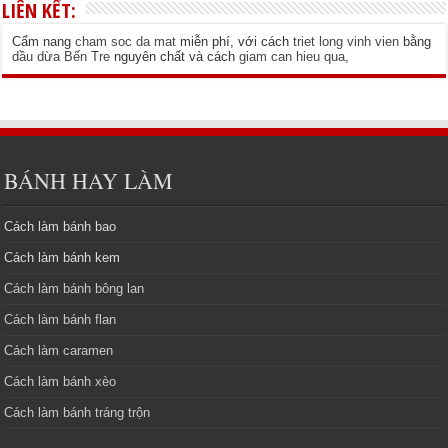
LIÊN KẾT:
Cẩm nang
cham soc da mat
miễn phí, với cách
triet long vinh vien
bằng
dầu dừa Bến Tre
nguyên chất và cách
giam can hieu qua
,
BÁNH HAY LÀM
Cách làm bánh bao
Cách làm bánh kem
Cách làm bánh bông lan
Cách làm bánh flan
Cách làm caramen
Cách làm bánh xèo
Cách làm bánh tráng trộn