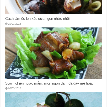
Cách làm ốc len xào dừa ngon nhức nhối
10/03/2018
Sườn chiên nước mắm, món ngon đậm đà đầy mê hoặc
08/03/2018