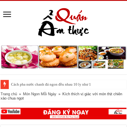
Cách pha nước chanh đá ngon đều nhau 10 ly như 1
Trang chủ
»
Món Ngon Mỗi Ngày
»
Kích thích vị giác với món thịt chiên
xào chua ngọt