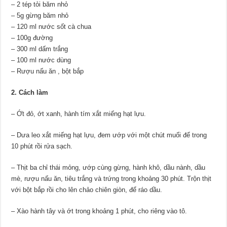
– 2 tép tỏi băm nhỏ
– 5g gừng băm nhỏ
– 120 ml nước sốt cà chua
– 100g đường
– 300 ml dấm trắng
– 100 ml nước dùng
– Rượu nấu ăn , bột bắp
2. Cách làm
– Ớt đỏ, ớt xanh, hành tím xắt miếng hạt lựu.
– Dưa leo xắt miếng hạt lựu, đem ướp với một chút muối để trong
10 phút rồi rửa sạch.
– Thịt ba chỉ thái mỏng, ướp cùng gừng, hành khô, dầu nành, dầu
mè, rượu nấu ăn, tiêu trắng và trứng trong khoảng 30 phút. Trộn thịt
với bột bắp rồi cho lên chảo chiên giòn, để ráo dầu.
– Xào hành tây và ớt trong khoảng 1 phút, cho riêng vào tô.