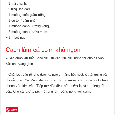
– 1 trái chanh,
– Gừng đập dập
– 1 muỗng cafe giấm trắng,
– 1 củ tỏi ( băm nhỏ ),
– 1 muỗng canh đường vàng,
– 2 muỗng canh nước mắm,
– 1 ít bột ngọt,
Cách làm cá cơm khô ngon
– Bắc chảo lên bếp , cho dầu ăn vào, khi dầu nóng thì cho cá vào
đảo cho vàng giòn.
– Chắt bớt dầu rồi cho đường, nước mắm, bột ngọt, ớt tỏi gừng băm
nhuyễn vào đảo đều, để nhỏ lửa cho ngấm rồi cho nước cốt chanh
chanh và giấm vào. Tiếp tục đảo đều, nêm nếm lại vừa miệng rối tắt
bếp. Cho cá ra dĩa, rắc mè rang lên. Dùng nóng với cơm.
Save