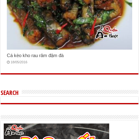
Cá kèo kho rau răm đậm đà
18/05/2016
SEARCH