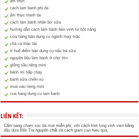
ẩm thực
cach lam banh phi da
ẩm thực tranh tài
cách làm bánh nhân bơ sữa
hướng dẫn cách làm bánh bèo vinh từ bột năng
cửa hàng bán dụng cụ ngành may mặc
chả cá thác lác
ở huế điểm bán dụng cụ nấu trà sữa
nguyên liệu làm bánh ở chợ lớn
giống sầu riêng mini
bánh mì hấp chay
bánh sữa chiên xù
mua sau rieng mini
cua hang dung cu lam banh
LIÊN KẾT:
Cẩm nang
cham soc da mat
miễn phí, với cách
triet long vinh vien
bằng
dầu dừa Bến Tre
nguyên chất và cách
giam can hieu qua
,