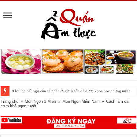
Cách pha nước chanh đá ngon đều nhau 10 ly như 1
Trang chủ
»
Món Ngon 3 Miền
»
Món Ngon Miền Nam
»
Cách làm cá
cơm khô ngon tuyệt