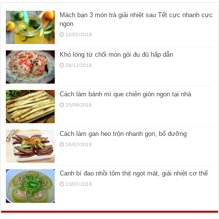
Mách bạn 3 món trà giải nhiệt sau Tết cực nhanh cực
ngon
12/02/2019
Khó lòng từ chối món gỏi đu đủ hấp dẫn
28/11/2018
Cách làm bánh mì que chiên giòn ngon tại nhà
25/09/2018
Cách làm gan heo trộn nhanh gọn, bổ dưỡng
16/07/2018
Canh bí đao nhồi tôm thịt ngọt mát, giải nhiệt cơ thể
13/07/2018