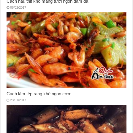
Cách nấu thịt kho măng tươi ngon đậm đà
08/02/2017
Cách làm tép rang khế ngon cơm
23/01/2017