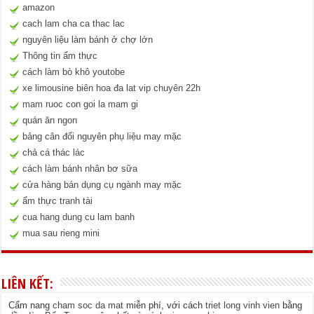
amazon
cach lam cha ca thac lac
nguyên liệu làm bánh ở chợ lớn
Thông tin ẩm thực
cách làm bò khô youtobe
xe limousine biên hoa đa lat vip chuyên 22h
mam ruoc con goi la mam gi
quán ăn ngon
bảng cân đối nguyên phụ liệu may mặc
chả cá thác lác
cách làm bánh nhân bơ sữa
cửa hàng bán dụng cụ ngành may mặc
ẩm thực tranh tài
cua hang dung cu lam banh
mua sau rieng mini
LIÊN KẾT:
Cẩm nang
cham soc da mat
miễn phí, với cách
triet long vinh vien
bằng