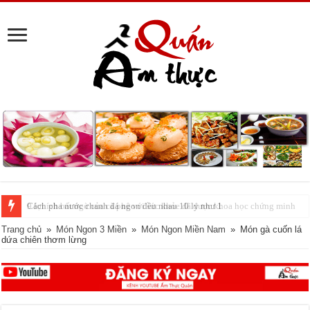
Cách pha nước chanh đá ngon đều nhau 10 ly như 1
Trang chủ
»
Món Ngon 3 Miền
»
Món Ngon Miền Nam
»
Món gà cuốn lá
dứa chiên thơm lừng