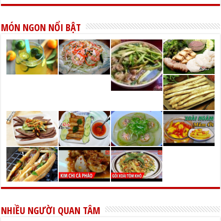
MÓN NGON NỔI BẬT
NHIỀU NGƯỜI QUAN TÂM