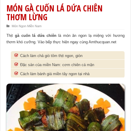
MÓN GÀ CUỐN LÁ DỨA CHIÊN
THƠM LỪNG
Món Ngon Miền Nam
Thịt
gà cuốn lá dứa chiên
là món ăn ngon lạ miệng với hương
thơm khó cưỡng. Vào bếp thực hiện ngay cùng Amthucquan.net
Cách làm chả giò tôm thịt ngon, giòn
Đặc sản của miền Nam: cơm chiên cá mặn
Cách làm bánh giá miền tây ngon tại nhà