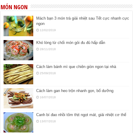
MÓN NGON
Mách bạn 3 món trà giải nhiệt sau Tết cực nhanh cực
ngon
12/02/2019
Khó lòng từ chối món gỏi đu đủ hấp dẫn
28/11/2018
Cách làm bánh mì que chiên giòn ngon tại nhà
25/09/2018
Cách làm gan heo trộn nhanh gọn, bổ dưỡng
16/07/2018
Canh bí đao nhồi tôm thịt ngọt mát, giải nhiệt cơ thể
13/07/2018