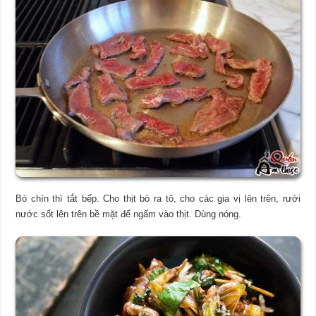
Bò chín thì tắt bếp. Cho thịt bò ra tô, cho các gia vị lên trên, rưới
nước sốt lên trên bề mặt để ngấm vào thịt. Dùng nóng.