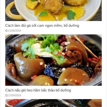
Cách làm đùi gà sốt cam ngon mềm, bổ dưỡng
11/06/2018
Cách nấu giò heo hầm bắc thảo bổ dưỡng
27/04/2018