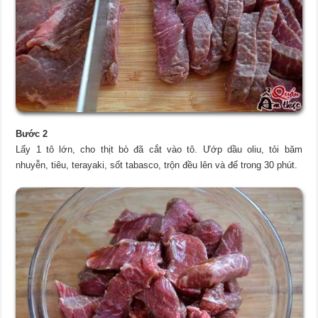
Bước 2
Lấy 1 tô lớn, cho thịt bò đã cắt vào tô. Ướp dầu oliu, tỏi băm
nhuyễn, tiêu, terayaki, sốt tabasco, trộn đều lên và để trong 30 phút.