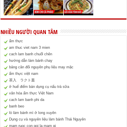
NHIỀU NGƯỜI QUAN TÂM
ẩm thực
am thuc viet nam 3 mien
cach lam banh chuốl chên
hướng dẫn làm bánh chay
bảng cân đối nguyên phụ liệu may mặc
ẩm thực việt nam
茶入 ラクト蓋
ở huế điểm bán dụng cụ nấu trà sữa
văn hóa ẩm thực Việt Nam
cach lam banh phi da
banh beo
lò làm bánh mì ở long xuyên
Dụng cụ và nguyên liệu làm bánh Thái Nguyên
mam ruoc con goi la mam gi