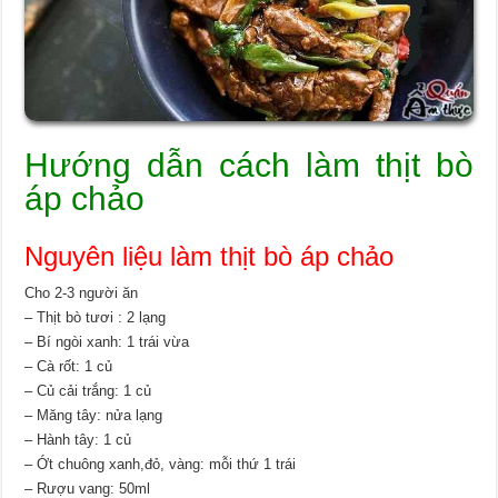
Hướng dẫn cách làm thịt bò
áp chảo
Nguyên liệu làm thịt bò áp chảo
Cho 2-3 người ăn
– Thịt bò tươi : 2 lạng
– Bí ngòi xanh: 1 trái vừa
– Cà rốt: 1 củ
– Củ cải trắng: 1 củ
– Măng tây: nửa lạng
– Hành tây: 1 củ
– Ớt chuông xanh,đỏ, vàng: mỗi thứ 1 trái
– Rượu vang: 50ml