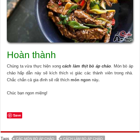
Hoàn thành
Chúng ta vừa thực hiện xong
cách làm thịt bò áp chảo
. Món bò áp
chảo hấp dẫn này sẽ kích thích vị giác các thành viên trong nhà.
Chắc chắn cả gia đình sẽ rất thích
món ngon
này
.
Chúc bạn ngon miệng!
Save
Tags
CÁC MÓN BÒ ÁP CHẢO
CÁCH LÀM BÒ ÁP CHẢO