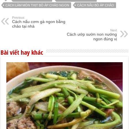
CÁCH LÀM MÓN THỊT BÒ ÁP CHẢO NGON
CÁCH NẤU BÒ ÁP CHẢO
Previous
Cách nấu cơm gà ngon bằng
chảo tại nhà
Next
Cách ướp sườn non nướng
ngon đúng vị
Bài viết hay khác