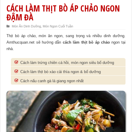
CÁCH LÀM THỊT BÒ ÁP CHẢO NGON
ĐẬM ĐÀ
Món Ăn Dinh Dưỡng
,
Món Ngon Cuối Tuần
Thịt bò áp chảo, món ăn ngon, sang trọng và nhiều dinh dưỡng.
Amthucquan.net sẽ hướng dẫn
cách làm thịt bò áp chảo
ngon tại
nhà.
Cách làm trứng chiên cá hồi, món ngon siêu bổ dưỡng
Cách làm thịt bò xào cải thìa ngon & bổ dưỡng
Cách nấu canh gà lá giang ngon nhất