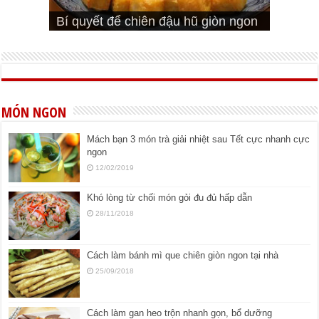
Cách pha nước mắm trộn gỏi ngon
Cách ướp sườn non nướng ngon
Bật mí cách ướp sườn cơm tấm
bá cháy
Bí quyết để chiên đậu hũ giòn ngon
đúng vị
Cách ướp thịt heo chiên ngon mềm
ngon
MÓN NGON
Mách bạn 3 món trà giải nhiệt sau Tết cực nhanh cực
ngon
12/02/2019
Khó lòng từ chối món gỏi đu đủ hấp dẫn
28/11/2018
Cách làm bánh mì que chiên giòn ngon tại nhà
25/09/2018
Cách làm gan heo trộn nhanh gọn, bổ dưỡng