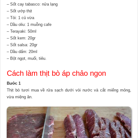
– Sốt cay tabasco: nửa lạng
– Sốt ướp thịt
– Tỏi: 1 củ vừa
– Dầu oliu: 1 muỗng cafe
– Terayaki: 50ml
– Sốt kem: 20gr
– Sốt salsa: 20gr
– Dầu dấm: 20ml
– Bột ngọt, muối, tiêu.
Cách làm thịt bò áp chảo ngon
Bước 1
Thịt bò tươi mua về rửa sạch dưới vòi nước và cắt miếng mỏng,
vừa miệng ăn.