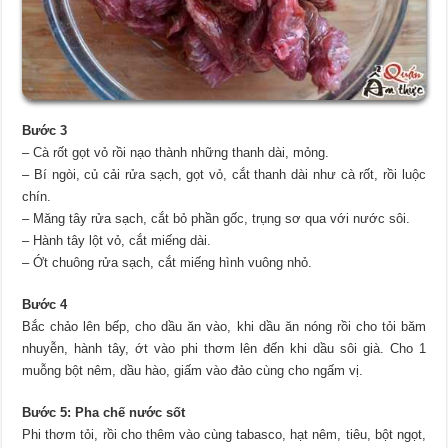
Bước 3
– Cà rốt gọt vỏ rồi nạo thành những thanh dài, mỏng.
– Bí ngòi, củ cải rửa sạch, gọt vỏ, cắt thanh dài như cà rốt, rồi luộc
chín.
– Măng tây rửa sạch, cắt bỏ phần gốc, trụng sơ qua với nước sôi.
– Hành tây lột vỏ, cắt miếng dài.
– Ớt chuông rửa sạch, cắt miếng hình vuông nhỏ.
Bước 4
Bắc chảo lên bếp, cho dầu ăn vào, khi dầu ăn nóng rồi cho tỏi băm
nhuyễn, hành tây, ớt vào phi thơm lên đến khi dầu sôi già. Cho 1
muỗng bột nêm, dầu hào, giấm vào đảo cùng cho ngấm vị.
Bước 5: Pha chế nước sốt
Phi thơm tỏi, rồi cho thêm vào cùng tabasco, hạt nêm, tiêu, bột ngọt,