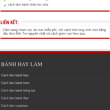
cách làm bánh nhân bơ sữa
LIÊN KẾT:
Cẩm nang
cham soc da mat
miễn phí, với cách
triet long vinh vien
bằng
dầu dừa Bến Tre
nguyên chất và cách
giam can hieu qua
,
BÁNH HAY LÀM
Cách làm bánh bao
Cách làm bánh kem
Cách làm bánh bông lan
Cách làm bánh flan
Cách làm caramen