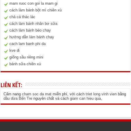
mam ruoc con goi la mam gi
cách làm bánh bột mì chiên xù
chả cá thác lác
cách làm bánh nhân bơ sữa
cách làm bánh bèo chay
hướng dẫn làm bánh chay
cach lam banh phi da
kve đi
giống sầu riêng mini
bánh sữa chiên xù
LIÊN KẾT:
Cẩm nang
cham soc da mat
miễn phí, với cách
triet long vinh vien
bằng
dầu dừa Bến Tre
nguyên chất và cách
giam can hieu qua
,