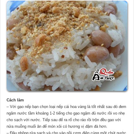
Cách
làm
– Với gạo nếp bạn chọn loại nếp cái hoa vàng là tốt nhất sau đó đem
ngâm nước tầm khoảng 1-2 tiếng cho gạo ngậm đủ nước rồi vo nhẹ
cho sạch với nước. Tiếp sau để ra rổ cho ráo rồi trộn đều gạo với
nửa muỗng muối ăn để món xôi có hương vị đậm đà hơn.
– Đậu phộng rửa sạch và cho vào nồi cơm điện cùng một chút nước