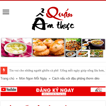
‘Phố cá lóc nướng’ Sài Gòn đông nghịt người ngày vía Thần tài
Trang chủ
»
Món Ngon Mỗi Ngày
»
Cách nấu xôi đậu phộng thơm dẻo