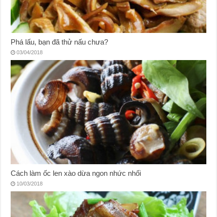
Phá lấu, bạn đã thử nấu chưa?
03/04/2018
Cách làm ốc len xào dừa ngon nhức nhối
10/03/2018