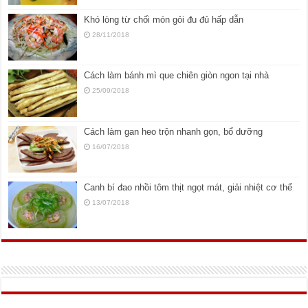
Khó lòng từ chối món gỏi đu đủ hấp dẫn
28/11/2018
Cách làm bánh mì que chiên giòn ngon tại nhà
25/09/2018
Cách làm gan heo trộn nhanh gọn, bổ dưỡng
16/07/2018
Canh bí đao nhồi tôm thịt ngọt mát, giải nhiệt cơ thể
13/07/2018