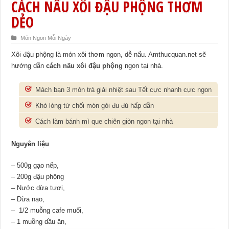
CÁCH NẤU XÔI ĐẬU PHỘNG THƠM
DẺO
Món Ngon Mỗi Ngày
Xôi đậu phộng là món xôi thơm ngon, dễ nấu. Amthucquan.net sẽ
hướng dẫn
cách
nấu xôi đậu phộng
ngon tại nhà.
Mách bạn 3 món trà giải nhiệt sau Tết cực nhanh cực ngon
Khó lòng từ chối món gỏi đu đủ hấp dẫn
Cách làm bánh mì que chiên giòn ngon tại nhà
Nguyên
liệu
– 500g gạo nếp,
– 200g đậu phộng
– Nước dừa tươi,
– Dừa nạo,
– 1/2 muỗng cafe muối,
– 1 muỗng dầu ăn,