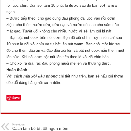
rồi luộc chín. Đun sôi tầm 10 phút là được sau đó bạn vớt ra rửa
sạch.
– Bước tiếp theo, cho gạo cùng đậu phộng đã luộc vào nồi cơm
điện, cho thêm nước dừa, dừa nạo và nước sôi sao cho săm sắp
mặt gạo. Tuyệt đối không cho nhiều nước vì sẽ làm xôi bị nát.
– Bạn bật nút cook trên nồi cơm điện để xôi chín. Tuy nhiên chỉ sau
10 phút là nồi xôi chín và tự bật lên nút warm. Bạn chờ một lúc sau
đó cho thêm dầu ăn và đảo đều xôi lên và bật nút cook nấu thêm một
lần nữa. Khi nồi cơm bật nút lần tiếp theo là xôi đã chín hẳn.
– Cho xôi ra dĩa, rắc đậu phộng muối mè lên và thưởng thức.
Hoàn thành
Với
cách nấu xôi đậu phộng
chi tiết như trên, bạn sẽ nấu xôi thơm
dẻo dễ dàng bằng nồi cơm điện.
Save
Previous
Cách làm bò bít tết ngon mềm