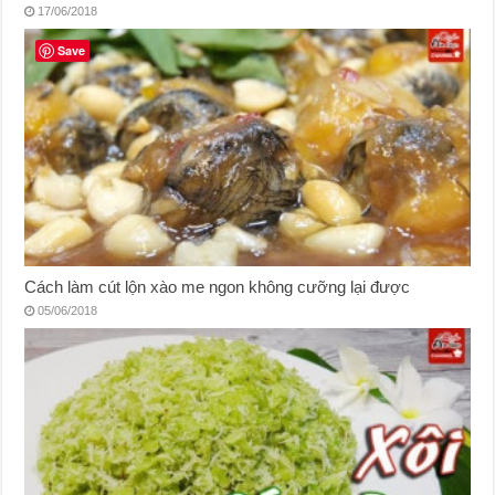
17/06/2018
Save
Cách làm cút lộn xào me ngon không cưỡng lại được
05/06/2018