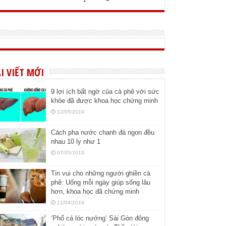
I VIẾT MỚI
9 lợi ích bất ngờ của cà phê với sức
khỏe đã được khoa học chứng minh
12/05/2019
Cách pha nước chanh đá ngon đều
nhau 10 ly như 1
07/05/2019
Tin vui cho những người ghiền cà
phê: Uống mỗi ngày giúp sống lâu
hơn, khoa học đã chứng minh
21/04/2019
‘Phố cá lóc nướng’ Sài Gòn đông