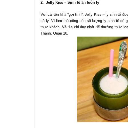
2. Jelly Kiss – Sinh tố ăn luôn ly
Với cái tên khá “gợi tình”, Jelly Kiss – ly sinh tố 
cả ly. Vì làm thủ công nên số lượng ly sinh tố có
thực khách. Và địa chỉ duy nhất để thưởng thức lo
Thành, Quận 10.