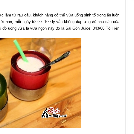
được làm từ rau câu, khách hàng có thể vừa uống sinh tố xong ăn luôn
 giới hạn, mỗi ngày từ 90 -100 ly vẫn không đáp ứng đủ nhu cầu của
ại đồ uống vừa lạ vừa ngon này đó là Sài Gòn Juice: 343/66 Tô Hiến