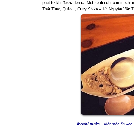
phút từ khi được dọn ra. Một số địa chỉ bạn mochi
Thất Tùng, Quận 1, Curry Shika – 1/4 Nguyễn Văn T
Mochi nước
– Một món ăn đặc s