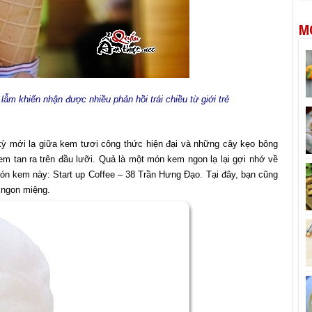
M
ẫm khiến nhận được nhiều phản hồi trái chiều từ giới trẻ
ỳ mới lạ giữa kem tươi công thức hiện đại và những cây kẹo bông
em tan ra trên đầu lưỡi. Quả là một món kem ngon lạ lại gợi nhớ về
món kem này: Start up Coffee – 38 Trần Hưng Đạo. Tại đây, bạn cũng
 ngon miệng.