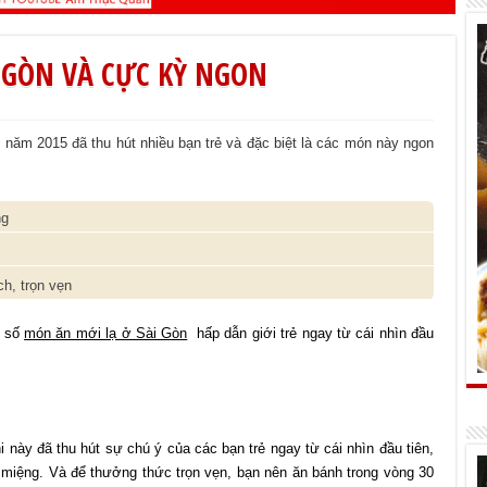
 GÒN VÀ CỰC KỲ NGON
 năm 2015 đã thu hút nhiều bạn trẻ và đặc biệt là các món này ngon
ng
h, trọn vẹn
t số
món ăn mới lạ ở Sài Gòn
hấp dẫn giới trẻ ngay từ cái nhìn đầu
 này đã thu hút sự chú ý của các bạn trẻ ngay từ cái nhìn đầu tiên,
miệng. Và để thưởng thức trọn vẹn, bạn nên ăn bánh trong vòng 30