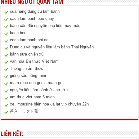
NHIỀU NGƯỜI QUAN TÂM
cua hang dung cu lam banh
cách làm bánh bèo chay
bảng cân đối nguyên phụ liệu may mặc
banh beo
cach lam banh phi da
Dụng cụ và nguyên liệu làm bánh Thái Nguyên
bánh sữa chiên xù
văn hóa ẩm thực Việt Nam
Thông tin ẩm thực
giống sầu riêng mini
mam ruoc con goi la mam gi
nguyên liệu làm bánh ở chợ lớn
am thuc viet nam 3 mien
xe limousine biên hoa đa lat vip chuyên 22h
茶入 ラクト蓋
LIÊN KẾT: