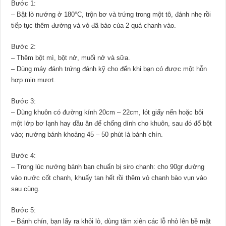
Bước 1:
– Bật lò nướng ở 180°C, trộn bơ và trứng trong một tô, đánh nhẹ rồi
tiếp tục thêm đường và vỏ đã bào của 2 quả chanh vào.
Bước 2:
– Thêm bột mì, bột nở, muối nở và sữa.
– Dùng máy đánh trứng đánh kỹ cho đến khi bạn có được một hỗn
hợp mịn mượt.
Bước 3:
– Dùng khuôn có đường kính 20cm – 22cm, lót giấy nến hoặc bôi
một lớp bơ lạnh hay dầu ăn để chống dính cho khuôn, sau đó đổ bột
vào; nướng bánh khoảng 45 – 50 phút là bánh chín.
Bước 4:
– Trong lúc nướng bánh bạn chuẩn bị siro chanh: cho 90gr đường
vào nước cốt chanh, khuấy tan hết rồi thêm vỏ chanh bào vụn vào
sau cùng.
Bước 5:
– Bánh chín, bạn lấy ra khỏi lò, dùng tăm xiên các lỗ nhỏ lên bề mặt