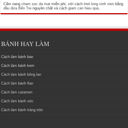
Cẩm nang
cham soc da mat
miễn phí, với cách
triet long vinh vien
bằng
dầu dừa Bến Tre
nguyên chất và cách
giam can hieu qua
,
BÁNH HAY LÀM
Cách làm bánh bao
Cách làm bánh kem
Cách làm bánh bông lan
Cách làm bánh flan
Cách làm caramen
Cách làm bánh xèo
Cách làm bánh tráng trộn