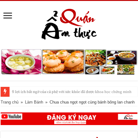
Cách pha nước chanh đá ngon đều nhau 10 ly như 1
Trang chủ
»
Làm Bánh
»
Chua chua ngọt ngọt cùng bánh bông lan chanh