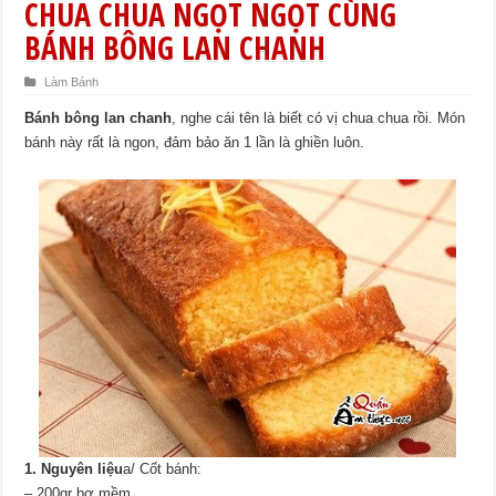
CHUA CHUA NGỌT NGỌT CÙNG
BÁNH BÔNG LAN CHANH
Làm Bánh
Bánh bông lan chanh
, nghe cái tên là biết có vị chua chua rồi. Món
bánh này rất là ngon, đảm bảo ăn 1 lần là ghiền luôn.
1. Nguyên liệu
a/ Cốt bánh:
– 200gr bơ mềm