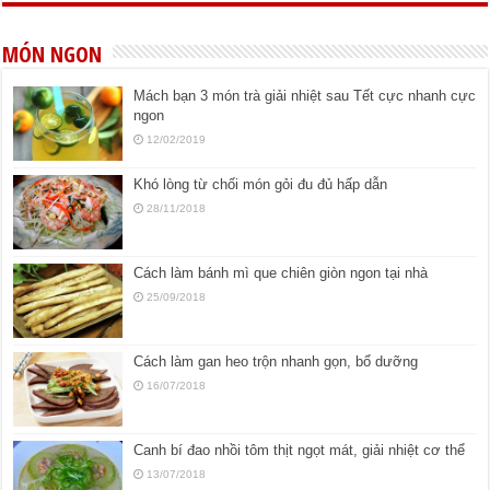
MÓN NGON
Mách bạn 3 món trà giải nhiệt sau Tết cực nhanh cực
ngon
12/02/2019
Khó lòng từ chối món gỏi đu đủ hấp dẫn
28/11/2018
Cách làm bánh mì que chiên giòn ngon tại nhà
25/09/2018
Cách làm gan heo trộn nhanh gọn, bổ dưỡng
16/07/2018
Canh bí đao nhồi tôm thịt ngọt mát, giải nhiệt cơ thể
13/07/2018