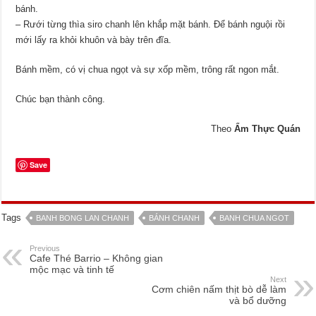
bánh.
– Rưới từng thìa siro chanh lên khắp mặt bánh. Để bánh nguội rồi
mới lấy ra khỏi khuôn và bày trên đĩa.
Bánh mềm, có vị chua ngọt và sự xốp mềm, trông rất ngon mắt.
Chúc bạn thành công.
Theo
Ẩm Thực Quán
Save
Tags
BANH BONG LAN CHANH
BÁNH CHANH
BANH CHUA NGOT
Previous
Cafe Thé Barrio – Không gian
mộc mạc và tinh tế
Next
Cơm chiên nấm thịt bò dễ làm
và bổ dưỡng