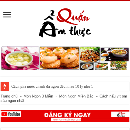
Tin vui cho những người ghiền cà phê: Uống mỗi ngày giúp sống lâu hơn,
Trang chủ
»
Món Ngon 3 Miền
»
Món Ngon Miền Bắc
»
Cách nấu vịt om
sấu ngon nhất