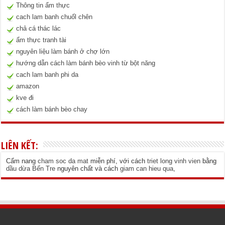
Thông tin ẩm thực
cach lam banh chuốl chên
chả cá thác lác
ẩm thực tranh tài
nguyên liệu làm bánh ở chợ lớn
hướng dẫn cách làm bánh bèo vinh từ bột năng
cach lam banh phi da
amazon
kve đi
cách làm bánh bèo chay
LIÊN KẾT:
Cẩm nang
cham soc da mat
miễn phí, với cách
triet long vinh vien
bằng
dầu dừa Bến Tre
nguyên chất và cách
giam can hieu qua
,