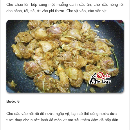
Cho chảo lên bếp cùng một muỗng canh dầu ăn, chờ dầu nóng rồi
cho hành, tỏi, sả, ớt vào phi thơm. Cho vịt vào, xào săn vịt.
Bước 6
Cho sấu vào nồi rồi đổ nước ngập vịt, bạn có thể dùng nước dừa
tươi thay cho nước lạnh để món vịt om sấu thêm đậm đà hấp dẫn.