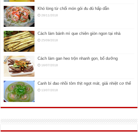
Khó lòng từ chối món gỏi đu đủ hấp dẫn
28/11/2018
Cách làm bánh mì que chiên giòn ngon tại nhà
25/09/2018
Cách làm gan heo trộn nhanh gọn, bổ dưỡng
16/07/2018
Canh bí đao nhồi tôm thịt ngọt mát, giải nhiệt cơ thể
13/07/2018