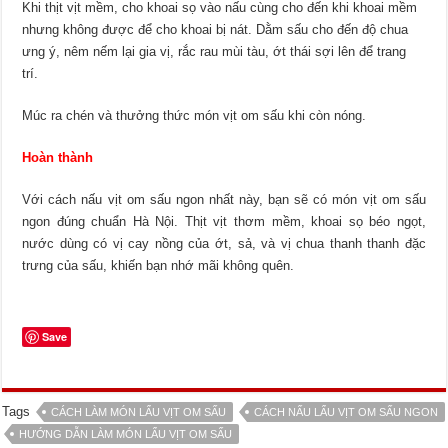
Khi thịt vịt mềm, cho khoai sọ vào nấu cùng cho đến khi khoai mềm
nhưng không được để cho khoai bị nát. Dằm sấu cho đến độ chua
ưng ý, nêm nếm lại gia vị, rắc rau mùi tàu, ớt thái sợi lên để trang
trí.
Múc ra chén và thưởng thức món vịt om sấu khi còn nóng.
Hoàn thành
Với cách nấu vịt om sấu ngon nhất này, bạn sẽ có món vịt om sấu
ngon đúng chuẩn Hà Nội. Thịt vịt thơm mềm, khoai sọ béo ngọt,
nước dùng có vị cay nồng của ớt, sả, và vị chua thanh thanh đặc
trưng của sấu, khiến bạn nhớ mãi không quên.
Save
Tags
CÁCH LÀM MÓN LẨU VỊT OM SẤU
CÁCH NẤU LẨU VỊT OM SẤU NGON
HƯỚNG DẪN LÀM MÓN LẨU VỊT OM SẤU