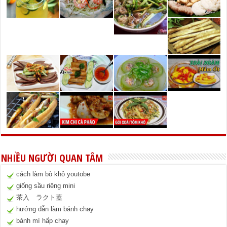
NHIỀU NGƯỜI QUAN TÂM
cách làm bò khô youtobe
giống sầu riêng mini
茶入 ラクト蓋
hướng dẫn làm bánh chay
bánh mì hấp chay