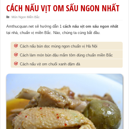
CÁCH NẤU VỊT OM SẤU NGON NHẤT
Món Ngon Miền Bắc
Amthucquan.net sẽ hướng dẫn 1
cách nấu vịt om sấu ngon nhất
tại nhà, chuẩn vị miền Bắc. Nào, chúng ta cùng bắt đầu.
Cách nấu bún dọc mùng ngon chuẩn vị Hà Nội
Cách làm món bún đậu mắm tôm đúng chuẩn miền Bắc
Cách nấu vịt om chuối xanh đậm đà