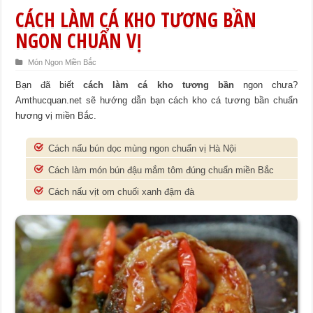
CÁCH LÀM CÁ KHO TƯƠNG BẦN
NGON CHUẨN VỊ
Món Ngon Miền Bắc
Bạn đã biết
cách làm cá kho tương bần
ngon chưa?
Amthucquan.net sẽ hướng dẫn bạn cách kho cá tương bần chuẩn
hương vị miền Bắc.
Cách nấu bún dọc mùng ngon chuẩn vị Hà Nội
Cách làm món bún đậu mắm tôm đúng chuẩn miền Bắc
Cách nấu vịt om chuối xanh đậm đà