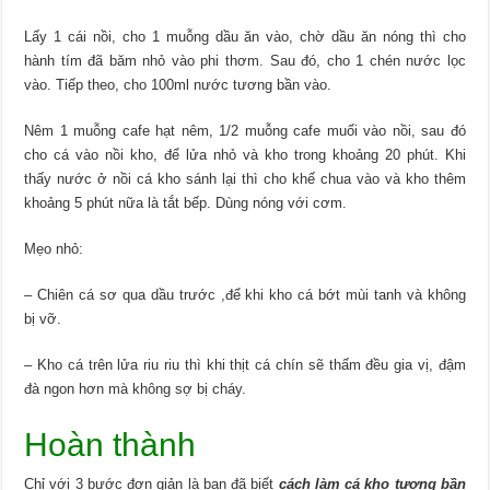
Lấy 1 cái nồi, cho 1 muỗng dầu ăn vào, chờ dầu ăn nóng thì cho
hành tím đã băm nhỏ vào phi thơm. Sau đó, cho 1 chén nước lọc
vào. Tiếp theo, cho 100ml nước tương bần vào.
Nêm 1 muỗng cafe hạt nêm, 1/2 muỗng cafe muối vào nồi, sau đó
cho cá vào nồi kho, để lửa nhỏ và kho trong khoảng 20 phút. Khi
thấy nước ở nồi cá kho sánh lại thì cho khế chua vào và kho thêm
khoảng 5 phút nữa là tắt bếp. Dùng nóng với cơm.
Mẹo nhỏ:
– Chiên cá sơ qua dầu trước ,để khi kho cá bớt mùi tanh và không
bị vỡ.
– Kho cá trên lửa riu riu thì khi thịt cá chín sẽ thấm đều gia vị, đậm
đà ngon hơn mà không sợ bị cháy.
Hoàn thành
Chỉ với 3 bước đơn giản là bạn đã biết
cách làm cá kho tương bần