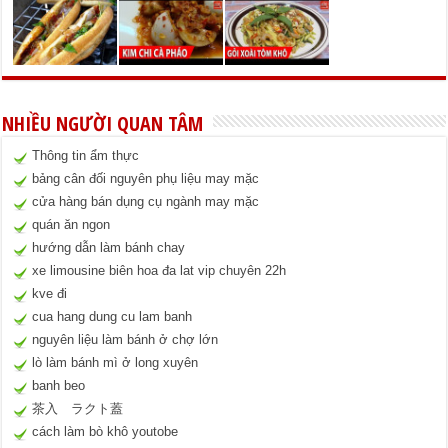
NHIỀU NGƯỜI QUAN TÂM
Thông tin ẩm thực
bảng cân đối nguyên phụ liệu may mặc
cửa hàng bán dụng cụ ngành may mặc
quán ăn ngon
hướng dẫn làm bánh chay
xe limousine biên hoa đa lat vip chuyên 22h
kve đi
cua hang dung cu lam banh
nguyên liệu làm bánh ở chợ lớn
lò làm bánh mì ở long xuyên
banh beo
茶入 ラクト蓋
cách làm bò khô youtobe