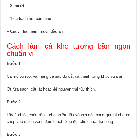
– 3 trái ớt
– 1 củ hành tím băm nhỏ
– Gia vị: hạt nêm, muối, dầu ăn
Cách làm cá kho tương bần ngon
chuẩn vị
Bước 1
Cá mổ bỏ ruột và mang cá sau đó cắt cá thành từng khúc vừa ăn.
Ớt rửa sạch, cắt lát hoặc để nguyên trái tùy thích.
Bước 2
Lấy 1 chiếc chảo rộng, cho nhiều dầu và đợi dầu nóng già thì cho cá
chép vào chiên vàng đều 2 mặt. Sau đó, cho cá ra dĩa riêng.
Bước 3