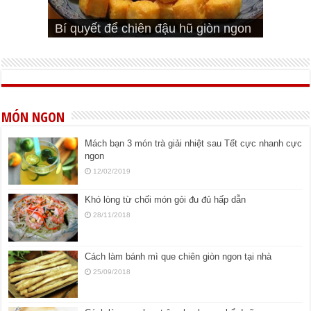
Cách pha nước mắm trộn gỏi ngon
Cách ướp sườn non nướng ngon
Bật mí cách ướp sườn cơm tấm
bá cháy
Bí quyết để chiên đậu hũ giòn ngon
đúng vị
Cách ướp thịt heo chiên ngon mềm
ngon
MÓN NGON
Mách bạn 3 món trà giải nhiệt sau Tết cực nhanh cực
ngon
12/02/2019
Khó lòng từ chối món gỏi đu đủ hấp dẫn
28/11/2018
Cách làm bánh mì que chiên giòn ngon tại nhà
25/09/2018