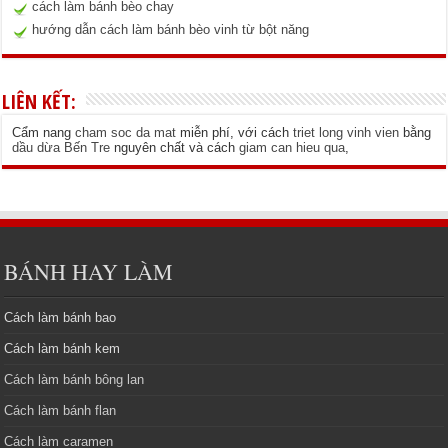
cách làm bánh bèo chay
hướng dẫn cách làm bánh bèo vinh từ bột năng
LIÊN KẾT:
Cẩm nang
cham soc da mat
miễn phí, với cách
triet long vinh vien
bằng
dầu dừa Bến Tre
nguyên chất và cách
giam can hieu qua
,
BÁNH HAY LÀM
Cách làm bánh bao
Cách làm bánh kem
Cách làm bánh bông lan
Cách làm bánh flan
Cách làm caramen