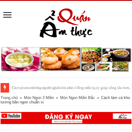
Tin vui cho những người ghiền cà phê: Uống mỗi ngày giúp sống lâu hơn,
Trang chủ
»
Món Ngon 3 Miền
»
Món Ngon Miền Bắc
»
Cách làm cá kho
tương bần ngon chuẩn vị