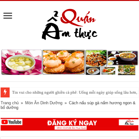
‘Phố cá lóc nướng’ Sài Gòn đông nghịt người ngày vía Thần tài
Trang chủ
»
Món Ăn Dinh Dưỡng
»
Cách nấu súp gà nấm hương ngon &
bổ dưỡng