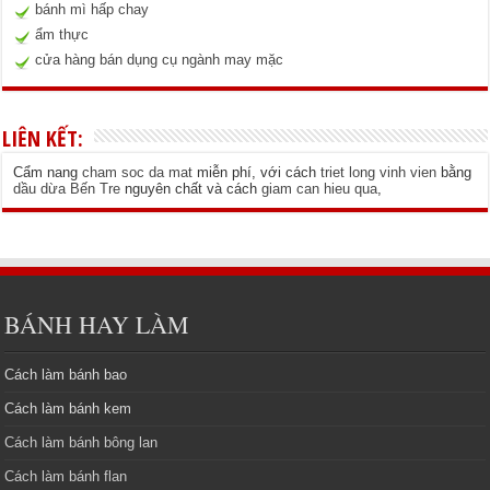
bánh mì hấp chay
ẩm thực
cửa hàng bán dụng cụ ngành may mặc
LIÊN KẾT:
Cẩm nang
cham soc da mat
miễn phí, với cách
triet long vinh vien
bằng
dầu dừa Bến Tre
nguyên chất và cách
giam can hieu qua
,
BÁNH HAY LÀM
Cách làm bánh bao
Cách làm bánh kem
Cách làm bánh bông lan
Cách làm bánh flan