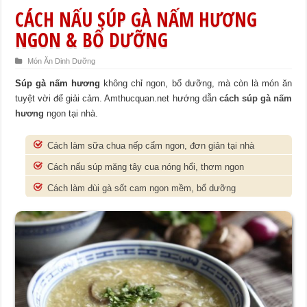
CÁCH NẤU SÚP GÀ NẤM HƯƠNG
NGON & BỔ DƯỠNG
Món Ăn Dinh Dưỡng
Súp gà nấm hương
không chỉ ngon, bổ dưỡng, mà còn là món ăn
tuyệt vời để giải cảm. Amthucquan.net hướng dẫn
cách súp gà nấm
hương
ngon tại nhà.
Cách làm sữa chua nếp cẩm ngon, đơn giản tại nhà
Cách nấu súp măng tây cua nóng hổi, thơm ngon
Cách làm đùi gà sốt cam ngon mềm, bổ dưỡng