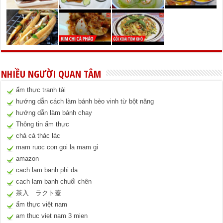
NHIỀU NGƯỜI QUAN TÂM
ẩm thực tranh tài
hướng dẫn cách làm bánh bèo vinh từ bột năng
hướng dẫn làm bánh chay
Thông tin ẩm thực
chả cá thác lác
mam ruoc con goi la mam gi
amazon
cach lam banh phi da
cach lam banh chuốl chên
茶入 ラクト蓋
ẩm thực việt nam
am thuc viet nam 3 mien