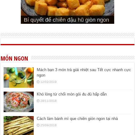
Cách pha nước mắm trộn gỏi ngon
Cách ướp sườn non nướng ngon
Bật mí cách ướp sườn cơm tấm
bá cháy
Bí quyết để chiên đậu hũ giòn ngon
đúng vị
Cách ướp thịt heo chiên ngon mềm
ngon
MÓN NGON
Mách bạn 3 món trà giải nhiệt sau Tết cực nhanh cực
ngon
12/02/2019
Khó lòng từ chối món gỏi đu đủ hấp dẫn
28/11/2018
Cách làm bánh mì que chiên giòn ngon tại nhà
25/09/2018