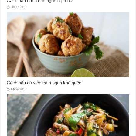
Cách nấu canh bún ngon đậm đà
28/09/2017
Cách nấu gà viên cà ri ngon khó quên
14/09/2017