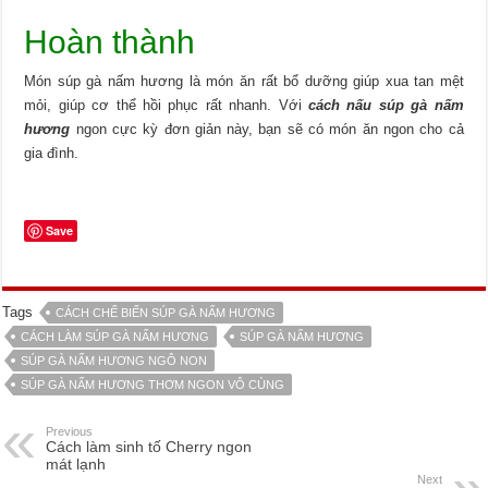
Hoàn thành
Món súp gà nấm hương là món ăn rất bổ dưỡng giúp xua tan mệt
mỏi, giúp cơ thể hồi phục rất nhanh. Với
cách nấu súp gà nấm
hương
ngon cực kỳ đơn giản này, bạn sẽ có món ăn ngon cho cả
gia đình.
Save
Tags
CÁCH CHẾ BIẾN SÚP GÀ NẤM HƯƠNG
CÁCH LÀM SÚP GÀ NẤM HƯƠNG
SÚP GÀ NẤM HƯƠNG
SÚP GÀ NẤM HƯƠNG NGÔ NON
SÚP GÀ NẤM HƯƠNG THƠM NGON VÔ CÙNG
Previous
Cách làm sinh tố Cherry ngon
mát lạnh
Next