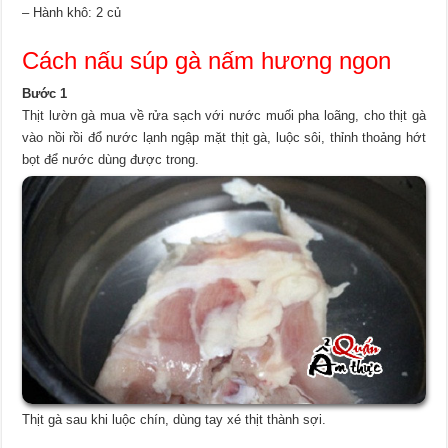
– Hành khô: 2 củ
Cách nấu súp gà nấm hương ngon
Bước 1
Thịt lườn gà mua về rửa sạch với nước muối pha loãng, cho thịt gà
vào nồi rồi đổ nước lạnh ngập mặt thịt gà, luộc sôi, thỉnh thoảng hớt
bọt để nước dùng được trong.
Thịt gà sau khi luộc chín, dùng tay xé thịt thành sợi.