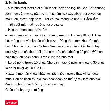
2. Nhân bánh:
– 50g pho mai Mozzarelle, 100g tôm hay các loại hải sản , ớt chuông
xanh, đỏ cắt mỏng, nấm rơm, thịt hâm hay xúc xích, trái olive hop
màu đen, thơm, thịt hăm…Tất cả thái mỏng và nhỏ.
II. Cách làm
– Trộn bột mì, muối, đường và oregano.
– Hòa tan men vao nước ấm.
– Trộn men vào bột và nhồi cho mịn, mem, ủ khoảng 10 phút. Cán
bột mỏng,cho vào khuôn bánh pizza. Dùng tăm xâm đều trên mặt
bột. Cho các loại nhân đã trộn đều vào khuôn bánh. Xào hành tây,
sau đấy cho cà chua, tỏi, lá thơm, tiêu nâu khoảng 20 phút. Đỗ hỗn
hợp trên lên nhân bánh .Trên cũng rắc phô mai.
– Lò để nóng trước 10 phút. Cho bánh vào lò nướng khoảng 30 phút
là chín( nhiệt độ 200 độ C).
Pizza là món ăn khoái khẩu với rất nhiều người, thay vì ra ngoài
mua 1 chiếc bánh thì giờ bạn hoàn toàn có thể tự tay làm cho gia
đình mình với
cách làm pizza
ngon này.
Chúc các bạn ngon miệng.
Save