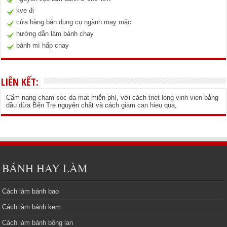
kve đi
cửa hàng bán dụng cụ ngành may mặc
hướng dẫn làm bánh chay
bánh mì hấp chay
LIÊN KẾT:
Cẩm nang
cham soc da mat
miễn phí, với cách
triet long vinh vien
bằng
dầu dừa Bến Tre
nguyên chất và cách
giam can hieu qua
,
BÁNH HAY LÀM
Cách làm bánh bao
Cách làm bánh kem
Cách làm bánh bông lan