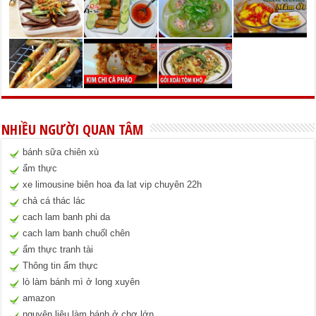
NHIỀU NGƯỜI QUAN TÂM
bánh sữa chiên xù
ẩm thực
xe limousine biên hoa đa lat vip chuyên 22h
chả cá thác lác
cach lam banh phi da
cach lam banh chuốl chên
ẩm thực tranh tài
Thông tin ẩm thực
lò làm bánh mì ở long xuyên
amazon
nguyên liệu làm bánh ở chợ lớn