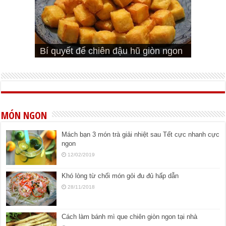
Cách pha nước mắm trộn gỏi ngon
Cách ướp sườn non nướng ngon
Bật mí cách ướp sườn cơm tấm
bá cháy
Bí quyết để chiên đậu hũ giòn ngon
đúng vị
Cách ướp thịt heo chiên ngon mềm
ngon
MÓN NGON
Mách bạn 3 món trà giải nhiệt sau Tết cực nhanh cực
ngon
12/02/2019
Khó lòng từ chối món gỏi đu đủ hấp dẫn
28/11/2018
Cách làm bánh mì que chiên giòn ngon tại nhà