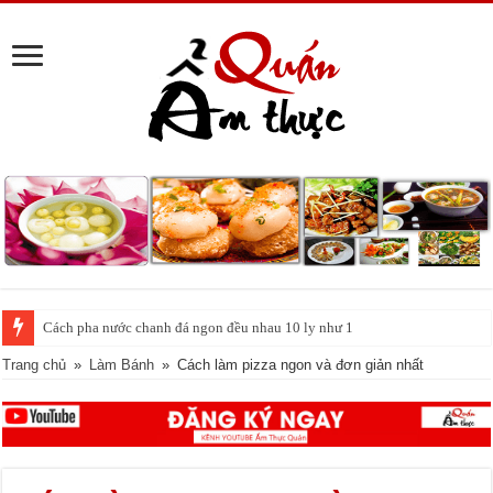
Cách pha nước chanh đá ngon đều nhau 10 ly như 1
Tin vui cho những người ghiền cà phê: Uống mỗi ngày giúp sống lâu hơn,
Trang chủ
»
Làm Bánh
»
Cách làm pizza ngon và đơn giản nhất