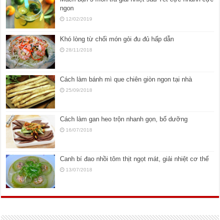
ngon
12/02/2019
Khó lòng từ chối món gỏi đu đủ hấp dẫn
28/11/2018
Cách làm bánh mì que chiên giòn ngon tại nhà
25/09/2018
Cách làm gan heo trộn nhanh gọn, bổ dưỡng
16/07/2018
Canh bí đao nhồi tôm thịt ngọt mát, giải nhiệt cơ thể
13/07/2018