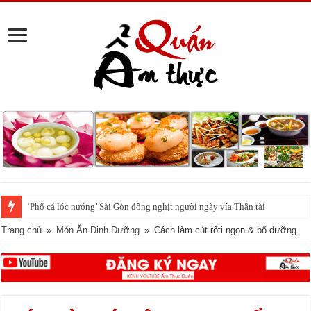
Ngày vía thần Tài tuyệt đối không quên 5 điều này, bạn có biết ?
Trang chủ
»
Món Ăn Dinh Dưỡng
»
Cách làm cút rôti ngon & bổ dưỡng