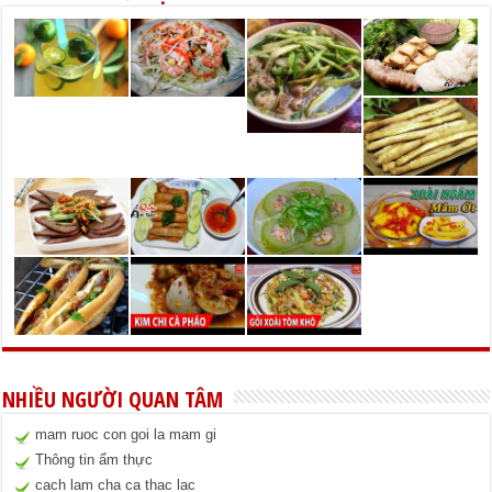
NHIỀU NGƯỜI QUAN TÂM
mam ruoc con goi la mam gi
Thông tin ẩm thực
cach lam cha ca thac lac