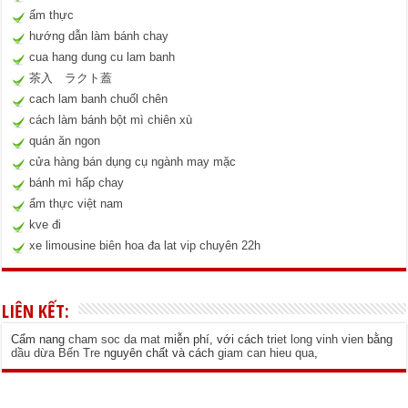
ẩm thực
hướng dẫn làm bánh chay
cua hang dung cu lam banh
茶入 ラクト蓋
cach lam banh chuốl chên
cách làm bánh bột mì chiên xù
quán ăn ngon
cửa hàng bán dụng cụ ngành may mặc
bánh mì hấp chay
ẩm thực việt nam
kve đi
xe limousine biên hoa đa lat vip chuyên 22h
LIÊN KẾT:
Cẩm nang
cham soc da mat
miễn phí, với cách
triet long vinh vien
bằng
dầu dừa Bến Tre
nguyên chất và cách
giam can hieu qua
,