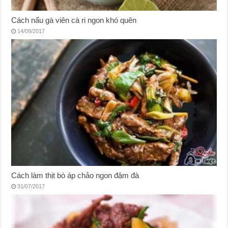
Cách nấu gà viên cà ri ngon khó quên
14/09/2017
Cách làm thịt bò áp chảo ngon đậm đà
31/07/2017