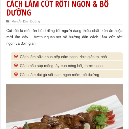
CÁCH LÀM CÚT RÔTI NGON & BỔ
DƯỠNG
Món Ăn Dinh Dưỡng
Cút rôti là món ăn bổ dưỡng tốt người đang thiếu chất, kén ăn hoặc
mới ốm dậy… Amthucquan.net sẽ hướng dẫn
cách làm cút rôti
ngon và đơn giản.
Cách làm sữa chua nếp cẩm ngon, đơn giản tại nhà
Cách nấu súp măng tây cua nóng hổi, thơm ngon
Cách làm đùi gà sốt cam ngon mềm, bổ dưỡng