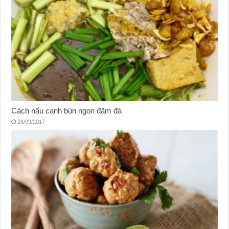
Cách nấu canh bún ngon đậm đà
28/09/2017