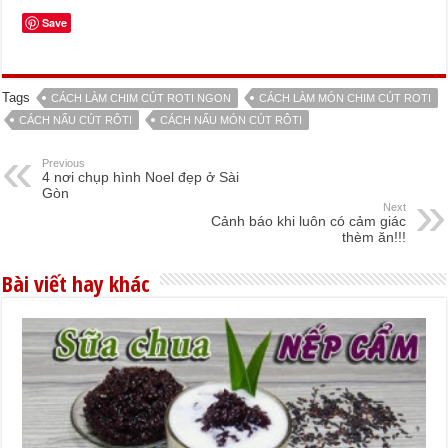
Save
Tags
CÁCH LÀM CHIM CÚT ROTI NGON
CÁCH LÀM MÓN CHIM CÚT ROTI
CÁCH NẤU CÚT RÔTI
CÁCH NẤU MÓN CÚT RÔTI
Previous
4 nơi chụp hình Noel đẹp ở Sài
Gòn
Next
Cảnh báo khi luôn có cảm giác
thèm ăn!!!
Bài viết hay khác