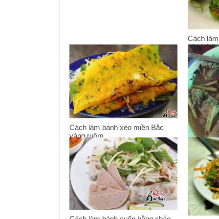
Cách làm
đà khó q
13/05/201
Cách làm bánh xèo miền Bắc
vàng ruộm
16/03/2017
Cách làm 
mềm
06/01/201
Cách làm bánh cuốn bằng chảo