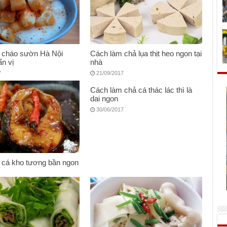
 cháo sườn Hà Nội
Cách làm chả lụa thịt heo ngon tại
n vị
nhà
7
21/09/2017
Cách làm chả cá thác lác thì là
dai ngon
30/06/2017
 cá kho tương bần ngon
7