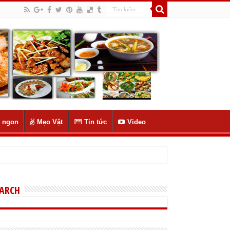
 ngon
Mẹo Vặt
Tin tức
Video
EARCH