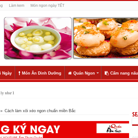
ng
Làm kem
Món ngon ngày TẾT
i Ngày
Món Ăn Dinh Dưỡng
Quán Ngon
Cẩm nang nấu
ng mỗi ngày giúp sống lâu hơn, khoa học đã chứng minh
»
Cách làm xôi xéo ngon chuẩn miền Bắc
S