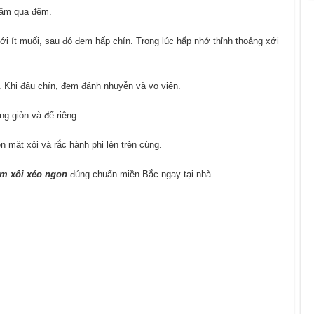
gâm qua đêm.
ới ít muối, sau đó đem hấp chín. Trong lúc hấp nhớ thỉnh thoảng xới
. Khi đậu chín, đem đánh nhuyễn và vo viên.
ng giòn và để riêng.
ên mặt xôi và rắc hành phi lên trên cùng.
àm xôi xéo ngon
đúng chuẩn miền Bắc ngay tại nhà.