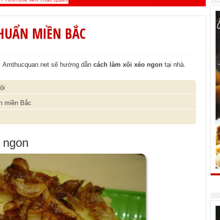
CHUẨN MIỀN BẮC
ản. Amthucquan.net sẽ hướng dẫn
cách làm xôi xéo ngon
tại nhà.
ội
n miền Bắc
 ngon