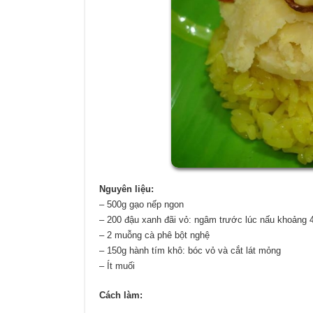
Nguyên liệu:
– 500g gạo nếp ngon
– 200 đậu xanh đãi vỏ: ngâm trước lúc nấu khoảng 4
– 2 muỗng cà phê bột nghệ
– 150g hành tím khô: bóc vỏ và cắt lát mỏng
– Ít muối
Cách làm: