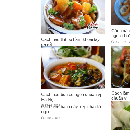
Cách nấu bún dọc mùng ngon
chuẩn vị Hà Nội
27/11/2018
Cách nấu
ngon chuẩ
Cách nấu thịt bò hầm khoai tây
02/11/201
cà rốt
18/04/2018
Cách làm
Cách nấu bún ốc ngon chuẩn vị
chuẩn vị
Hà Nội
15/08/201
27/08/2017
Cách làm bánh dày kẹp chả dẻo
ngon
24/05/2017