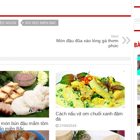
XÉO NGON
XOI XEO MIEN BAC
Next
Món đậu đũa xào lòng gà thơm
BÀ
phức
Cách nấu vịt om chuối xanh đậm
đà
 món bún đậu mắm tôm
27/04/2018
ẩn miền Bắc
8