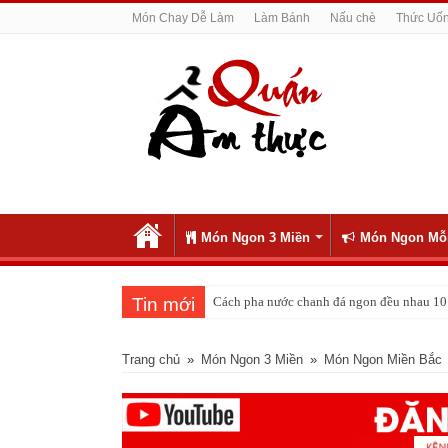
Món Chay Dễ Làm
Làm Bánh
Nấu chè
Thức Uố
Món Ngon 3 Miền
Món Ngon Mỗ
Tin mới
Tin vui cho những người ghiền cà phê: Uố
Trang chủ
»
Món Ngon 3 Miền
»
Món Ngon Miền Bắc