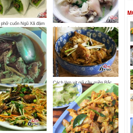
M
 phở cuốn Ngũ Xã đậm
Cách nấu chân giò hầm măng
uên
tươi siêu ngon
7
28/03/2017
Cách làm vịt giả cầy miền Bắc
siêu ngon
28/08/2016
vịt xiêm nấu sả thơm
7