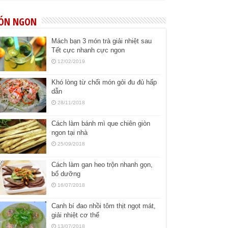
ÓN NGON
Mách bạn 3 món trà giải nhiệt sau
Tết cực nhanh cực ngon
12/02/2019
Khó lòng từ chối món gỏi đu đủ hấp
dẫn
28/11/2018
Cách làm bánh mì que chiên giòn
ngon tại nhà
25/09/2018
Cách làm gan heo trộn nhanh gọn,
bổ dưỡng
16/07/2018
Canh bí đao nhồi tôm thịt ngọt mát,
giải nhiệt cơ thể
13/07/2018