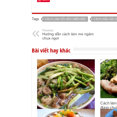
Tags
CÁCH LÀM XÔI XÉO MIỀN BẮC
CÁCH NẤU XÔI 
Previous
Hướng dẫn cách làm me ngâm
chua ngọt
Bài viết hay khác
Cách làm
đúng chu
27/09/201