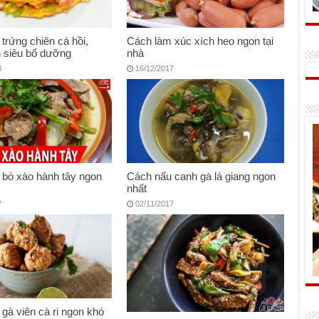
trứng chiên cá hồi,
Cách làm xúc xích heo ngon tại
 siêu bổ dưỡng
nhà
8
16/12/2017
 bò xào hành tây ngon
Cách nấu canh gà lá giang ngon
y
nhất
7
02/11/2017
gà viên cà ri ngon khó