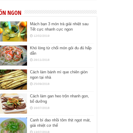
ÓN NGON
Mách bạn 3 món trà giải nhiệt sau
Tết cực nhanh cực ngon
12/02/2019
Khó lòng từ chối món gỏi đu đủ hấp
dẫn
28/11/2018
Cách làm bánh mì que chiên giòn
ngon tại nhà
25/09/2018
Cách làm gan heo trộn nhanh gọn,
bổ dưỡng
16/07/2018
Canh bí đao nhồi tôm thịt ngọt mát,
giải nhiệt cơ thể
13/07/2018