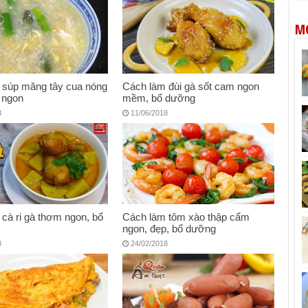
M
 súp măng tây cua nóng
Cách làm đùi gà sốt cam ngon
 ngon
mềm, bổ dưỡng
8
11/06/2018
cà ri gà thơm ngon, bổ
Cách làm tôm xào thập cẩm
ngon, đẹp, bổ dưỡng
8
24/02/2018