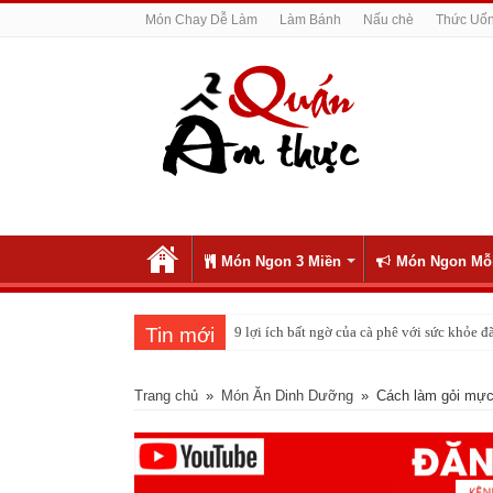
Món Chay Dễ Làm
Làm Bánh
Nấu chè
Thức Uố
Món Ngon 3 Miền
Món Ngon Mỗ
Tin mới
Cách pha nước chanh đá ngon đều nhau 10 
Trang chủ
»
Món Ăn Dinh Dưỡng
»
Cách làm gỏi mực 