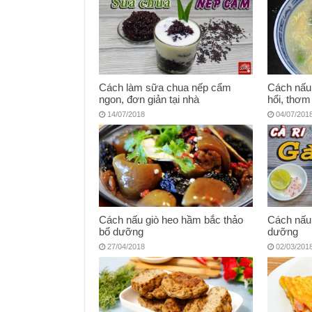
Cách làm sữa chua nếp cẩm
Cách nấu
ngon, đơn giản tại nhà
hổi, thơm
14/07/2018
04/07/201
Cách nấu giò heo hầm bắc thảo
Cách nấu 
bổ dưỡng
dưỡng
27/04/2018
02/03/201