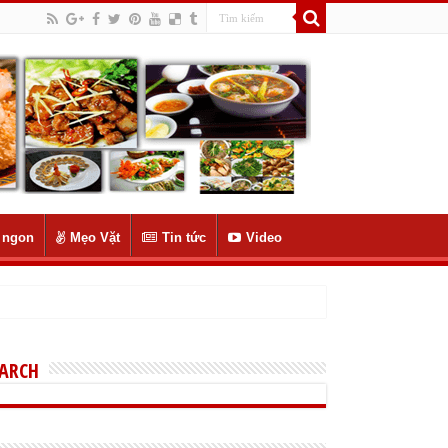
 ngon
Mẹo Vặt
Tin tức
Video
EARCH