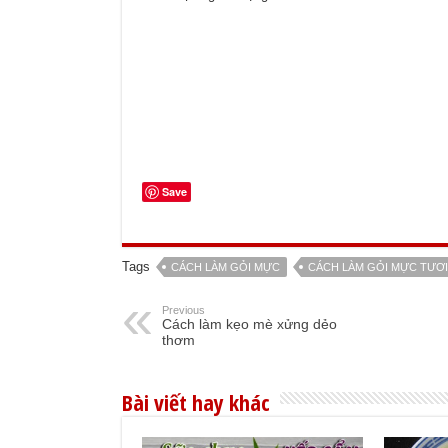
Save
Tags
CÁCH LÀM GỎI MỰC
CÁCH LÀM GỎI MỰC TƯƠI
Previous
Cách làm kẹo mè xửng dẻo
thơm
Bài viết hay khác