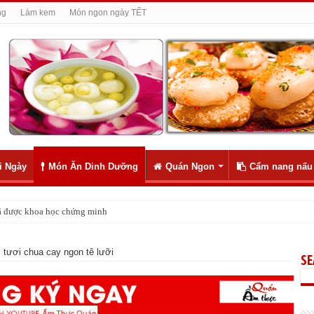
ng
Làm kem
Món ngon ngày TẾT
i Ngày
Món Ăn Dinh Dưỡng
Quán Ngon
Cẩm nang nấu
ly như 1
tươi chua cay ngon tê lưỡi
S