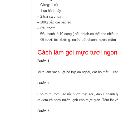
– Gừng: 1 củ
– 1 củ hành tây
– 2 trái cà chua
– 200g bắp cải bào sợi
– Rau thơm,
– Đầu hành lá 10 cọng ( nếu thích có thể cho nhiều 
– Ớt tươi, tỏi, đường, nước cốt chanh, nước mắm
Cách làm gỏi mực tươi ngon
Bước 1
Mực làm sạch, lột bỏ lớp da ngoài, cắt bỏ mắt….cắ
Bước 2
Cho mực, tôm vào nồi nuớc thật sôi , đập 1 nhánh g
ra đem xả ngay nước lạnh cho mực giòn. Tôm lột vỏ
Bước 3