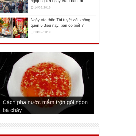
nghịt người ngày vía Thần tài
14/02/2019
Ngày vía thần Tài tuyệt đối không
quên 5 điều này, bạn có biết ?
13/02/2019
Cách pha nước mắm trộn gỏi ngon
Cách ướp sườn non nướng ngon
Bật mí cách ướp sườn cơm tấm
bá cháy
Bí quyết để chiên đậu hũ giòn ngon
đúng vị
Cách ướp thịt heo chiên ngon mềm
ngon