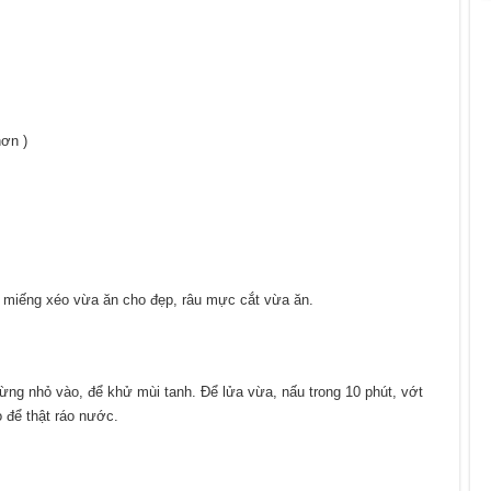
hơn )
t miếng xéo vừa ăn cho đẹp, râu mực cắt vừa ăn.
ừng nhỏ vào, để khử mùi tanh. Để lửa vừa, nấu trong 10 phút, vớt
 để thật ráo nước.