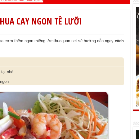
HUA CAY NGON TÊ LƯỠI
p bữa cơm thêm ngon miệng. Amthucquan.net sẽ hướng dẫn ngay
cách
tại nhà
 ngon