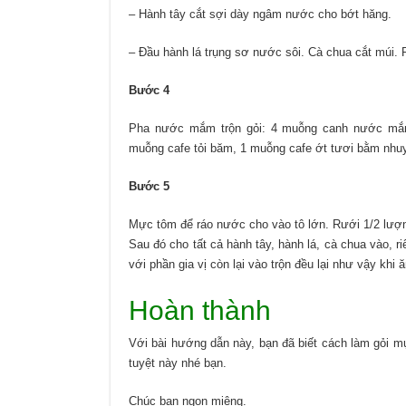
– Hành tây cắt sợi dày ngâm nước cho bớt hăng.
– Đầu hành lá trụng sơ nước sôi. Cà chua cắt múi.
Bước 4
Pha nước mắm trộn gỏi: 4 muỗng canh nước mắ
muỗng cafe tỏi băm, 1 muỗng cafe ớt tươi bằm nhu
Bước 5
Mực tôm để ráo nước cho vào tô lớn. Rưới 1/2 lượ
Sau đó cho tất cả hành tây, hành lá, cà chua vào, r
với phần gia vị còn lại vào trộn đều lại như vậy khi ă
Hoàn thành
Với bài hướng dẫn này, bạn đã biết cách làm gỏi m
tuyệt này nhé bạn.
Chúc bạn ngon miệng.