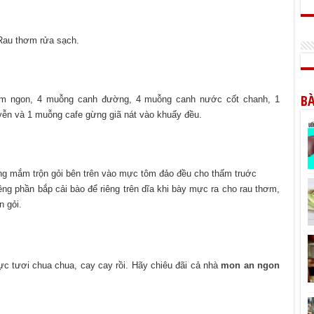
 Rau thơm rửa sạch.
BÀ
m ngon, 4 muỗng canh đường, 4 muỗng canh nước cốt chanh, 1
yễn và 1 muỗng cafe gừng giã nát vào khuấy đều.
ng mắm trộn gỏi bên trên vào mực tôm đảo đều cho thấm truớc
iêng phần bắp cải bào để riêng trên dĩa khi bày mực ra cho rau thơm,
n gỏi.
ực tươi chua chua, cay cay rồi. Hãy chiêu đãi cả nhà
mon an ngon