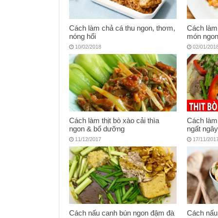
Cách làm chả cá thu ngon, thơm,
Cách làm 
nóng hổi
món ngon
10/02/2018
02/01/201
Cách làm thịt bò xào cải thìa
Cách làm
ngon & bổ dưỡng
ngất ngâ
11/12/2017
17/11/201
Cách nấu canh bún ngon đậm đà
Cách nấu 