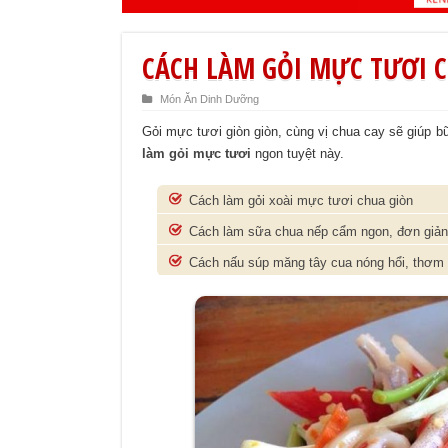
CÁCH LÀM GỎI MỰC TƯƠI C
Món Ăn Dinh Dưỡng
Gỏi mực tươi giòn giòn, cùng vị chua cay sẽ giú
làm gỏi mực tươi
ngon tuyệt này.
Cách làm gỏi xoài mực tươi chua giòn
Cách làm sữa chua nếp cẩm ngon, đơn giản 
Cách nấu súp măng tây cua nóng hổi, thơm